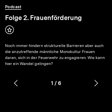
Podcast
Folge 2. Frauenförderung
Inhalt
merken
Noch immer hindern strukturelle Barrieren aber auch
die anzutreffende männliche Monokultur Frauen
daran, sich in der Feuerwehr zu engagieren. Wie kann
hier ein Wandel gelingen?
1
/
6
Vorherigen
Nächs
Karussellinhalt
von
Inhalt
Inhalt
anzeigen
anzei