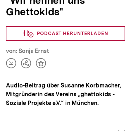
"Wir nennen uns
Ghettokids"
PODCAST HERUNTERLADEN
von: Sonja Ernst
Artikel
Teilen
Inhalt
herunterladen
Optionen
merken
anzeigen
Audio-Beitrag über Susanne Korbmacher,
Mitgründerin des Vereins „ghettokids -
Soziale Projekte e.V.“ in München.