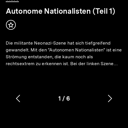
3
Min.
Autonome Nationalisten (Teil 1)
Inhalt
merken
Die militante Neonazi-Szene hat sich tiefgreifend
gewandelt. Mit den "Autonomen Nationalisten" ist eine
Strömung entstanden, die kaum noch als
rechtsextrem zu erkennen ist. Bei der linken Szene…
1
/
6
Vorherigen
Nächs
Karussellinhalt
von
Inhalt
Inhalt
anzeigen
anzei