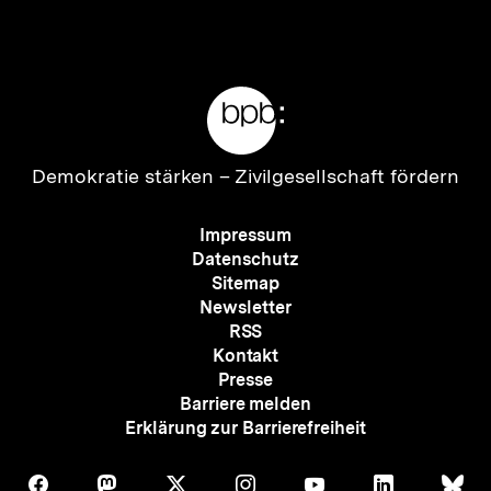
Inhalt
Inhalt
anzeigen
anzei
Meta-
Links
Zur
Demokratie stärken –
Zivilgesellschaft fördern
Startseite
der
Meta-
Impressum
bpb
Navigation
Datenschutz
Sitemap
Newsletter
RSS
Kontakt
Presse
Barriere melden
Erklärung zur Barrierefreiheit
Auf
Auf
Auf
Auf
Auf
Auf
Au