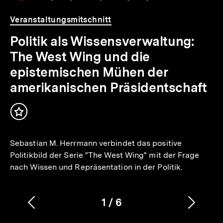
.
weitere
Mi
Inhalte
Veranstaltungsmitschnitt
Politik als Wissensverwaltung:
The West Wing und die
epistemischen Mühen der
amerikanischen Präsidentschaft
Inhalt
merken
Sebastian M. Herrmann verbindet das positive
Politikbild der Serie "The West Wing" mit der Frage
nach Wissen und Repräsentation in der Politik.
1
/
6
Vorherigen
Nächs
Karussellinhalt
von