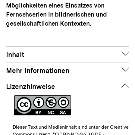
Möglichkeiten eines Einsatzes von
Fernsehserien in bildnerischen und
gesellschaftlichen Kontexten.
auf
Inhalt
auf
Mehr Informationen
zuk
Lizenzhinweise
Dieser Text und Medieninhalt sind unter der Creative
Commons Lizenz
"CC BY-NC-SA 3.0 DE -