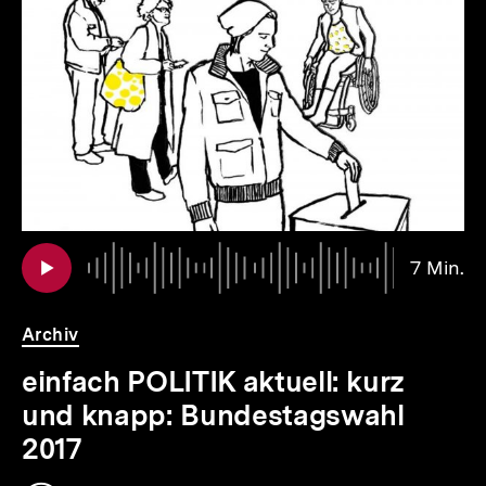
für
überspringen
weitere
Inhalte
io
er
Au
Da
7 Min.
7
.
Mi
Archiv
einfach POLITIK aktuell: kurz
und knapp: Bundestagswahl
2017