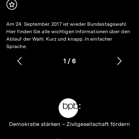
Inhalt
merken
Am 24. September 2017 ist wieder Bundestagswahl.
Hier finden Sie alle wichtigen Informationen über den
Ablauf der Wahl. Kurz und knapp. In einfacher
Sprache.
1
/
6
Vorherigen
Nächs
Karussellinhalt
von
Inhalt
Inhalt
anzeigen
anzei
Meta-
Links
Zur
Demokratie stärken –
Zivilgesellschaft fördern
Startseite
der