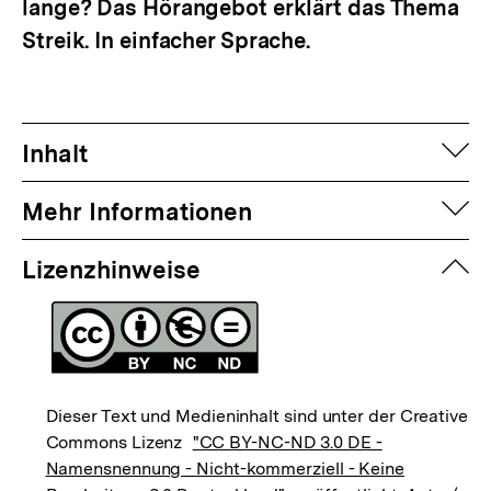
lange? Das Hörangebot erklärt das Thema
Streik. In einfacher Sprache.
auf
Inhalt
auf
Mehr Informationen
zuk
Lizenzhinweise
Dieser Text und Medieninhalt sind unter der Creative
Commons Lizenz
"CC BY-NC-ND 3.0 DE -
Namensnennung - Nicht-kommerziell - Keine