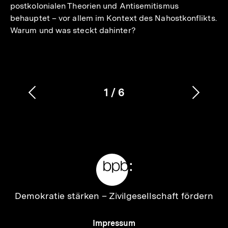
postkolonialen Theorien und Antisemitismus
behauptet – vor allem im Kontext des Nahostkonflikts.
Warum und was steckt dahinter?
1
/
6
Vorherigen
Nächs
Karussellinhalt
von
Inhalt
Inhalt
anzeigen
anzei
Meta-
Links
Zur
Demokratie stärken –
Zivilgesellschaft fördern
Startseite
der
Meta-
Impressum
bpb