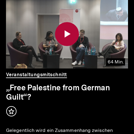
Inhaltskarousell
Inhaltskarussell
für
überspringen
weitere
Inhalte
64 Min.
io
er
Video
Dauer
Veranstaltungsmitschnitt
64
.
Min.
„Free Palestine from German
Guilt“?
Inhalt
merken
Gelegentlich wird ein Zusammenhang zwischen