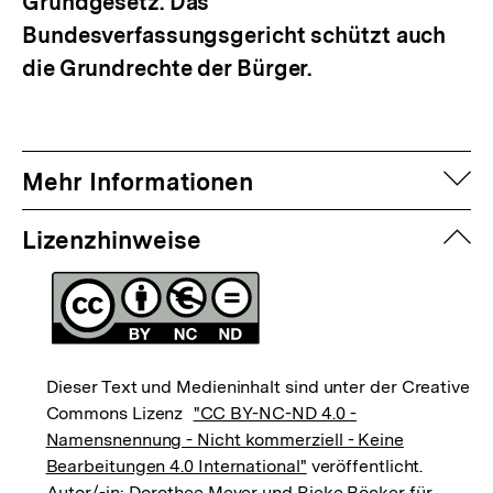
Grundgesetz. Das
Bundesverfassungsgericht schützt auch
die Grundrechte der Bürger.
auf
Mehr Informationen
zuk
Lizenzhinweise
Dieser Text und Medieninhalt sind unter der Creative
Commons Lizenz
"CC BY-NC-ND 4.0 -
Namensnennung - Nicht kommerziell - Keine
Bearbeitungen 4.0 International"
veröffentlicht.
Autor/-in: Dorothee Meyer und Rieke Böcker für