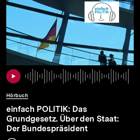
für
überspringen
weitere
Inhalte
io
er
Au
Da
Hörbuch
einfach POLITIK: Das
Grundgesetz. Über den Staat:
Der Bundespräsident