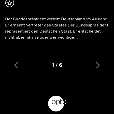
Inhalt
merken
Der Bundespräsident vertritt Deutschland im Ausland.
Er ernennt Vertreter des Staates Der Bundespräsident
repräsentiert den Deutschen Staat. Er entscheidet
nicht über Inhalte oder wer wichtige…
1
/
6
Vorherigen
Nächs
Karussellinhalt
von
Inhalt
Inhalt
anzeigen
anzei
Meta-
Links