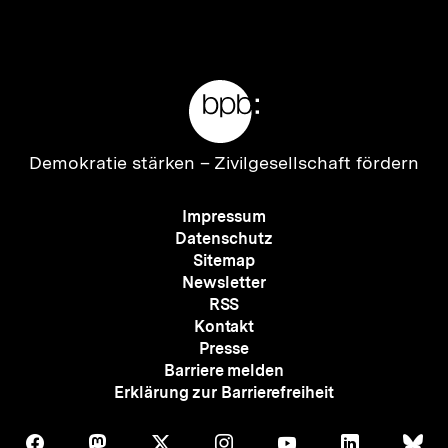
Inhalt
Inhalt
anzeigen
anzei
Meta-
Links
Zur
Demokratie stärken –
Zivilgesellschaft fördern
Startseite
der
Meta-
Impressum
bpb
Navigation
Datenschutz
Sitemap
Newsletter
RSS
Kontakt
Presse
Barriere melden
Erklärung zur Barrierefreiheit
Auf
Auf
Auf
Auf
Auf
Auf
Au