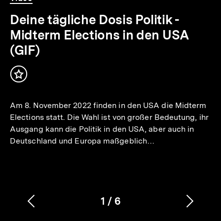
1
.
Min.
Deine tägliche Dosis Politik -
Midterm Elections in den USA
(GIF)
Inhalt
merken
Am 8. November 2022 finden in den USA die Midterm
Elections statt. Die Wahl ist von großer Bedeutung, ihr
Ausgang kann die Politik in den USA, aber auch in
Deutschland und Europa maßgeblich…
1
/
6
Vorherigen
Nächs
Karussellinhalt
von