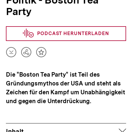
Politik - Boston Tea
Party
PODCAST HERUNTERLADEN
Artikel
Teilen
Inhalt
herunterladen
Optionen
merken
anzeigen
Die "Boston Tea Party" ist Teil des
Gründungsmythos der USA und steht als
Zeichen für den Kampf um Unabhängigkeit
und gegen die Unterdrückung.
auf
Inhalt