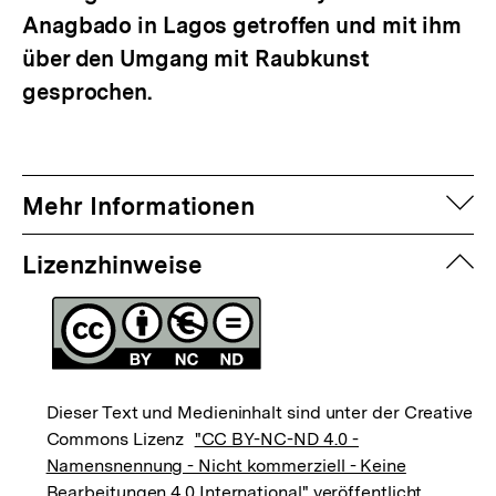
Anagbado in Lagos getroffen und mit ihm
über den Umgang mit Raubkunst
gesprochen.
auf
Mehr Informationen
zuk
Lizenzhinweise
Dieser Text und Medieninhalt sind unter der Creative
Commons Lizenz
"CC BY-NC-ND 4.0 -
Namensnennung - Nicht kommerziell - Keine
Bearbeitungen 4.0 International"
veröffentlicht.