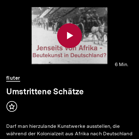
Inhaltskarousell
Inhaltskarussell
für
überspringen
weitere
Inhalte
6 Min.
Video
Dauer
fluter
6
Min.
Umstrittene Schätze
Inhalt
merken
Darf man hierzulande Kunstwerke ausstellen, die
während der Kolonialzeit aus Afrika nach Deutschland