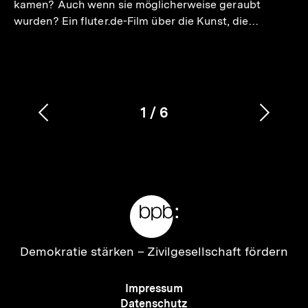
kamen? Auch wenn sie möglicherweise geraubt
wurden? Ein fluter.de-Film über die Kunst, die…
1
/
6
Vorherigen
Nächs
Karussellinhalt
von
Inhalt
Inhalt
anzeigen
anzei
Meta-
Links
Zur
Demokratie stärken –
Zivilgesellschaft fördern
Startseite
der
Meta-
Impressum
bpb
Navigation
Datenschutz