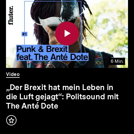
Inhaltskarousell
Inhaltskarussell
für
überspringen
weitere
Inhalte
6 Min.
Video
Dauer
Video
6
Min.
„Der Brexit hat mein Leben in
die Luft gejagt“: Politsound mit
The Anté Dote
Inhalt
merken