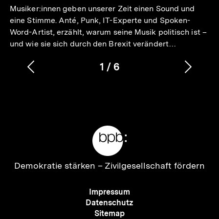
Musiker:innen geben unserer Zeit einen Sound und
eine Stimme. Anté, Punk, IT-Experte und Spoken-
Word-Artist, erzählt, warum seine Musik politisch ist –
und wie sie sich durch den Brexit verändert…
1
/
6
Vorherigen
Nächs
Karussellinhalt
von
Inhalt
Inhalt
anzeigen
anzei
Meta-
Links
Zur
Demokratie stärken –
Zivilgesellschaft fördern
Startseite
der
Meta-
Impressum
bpb
Navigation
Datenschutz
Sitemap