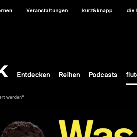
ernen
Veranstaltungen
kurz&knapp
die
k
Entdecken
Reihen
Podcasts
flut
ion
iert werden“