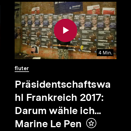
4 Min.
Video
Dauer
fluter
4
Min.
Präsidentschaftswa
hl Frankreich 2017:
Darum wähle ich...
Marine Le Pen
Inhalt