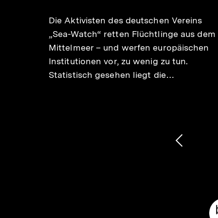
merken
scha
Die Aktivisten des deutschen Vereins
eignet
„Sea-Watch“ retten Flüchtlinge aus dem
le
Mittelmeer – und werfen europäischen
Wie
Institutionen vor, zu wenig zu tun.
geht,
Statistisch gesehen liegt die…
1
/
2
Karussellinhalt
von
Vorheri
Inhalt
anzeige
Meta-