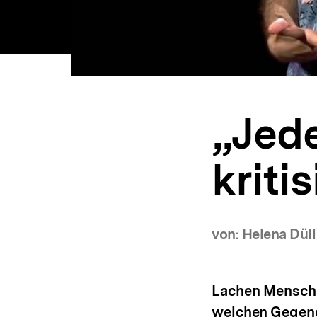
„Jede
kriti
von: Helena Düll
Lachen Mensche
welchen Gegend