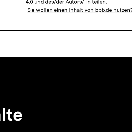
4.0 und des/der Autors/-in teilen.
Sie wollen einen Inhalt von bpb.de nutzen
lte