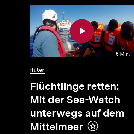
Inhaltskarousell
Inhaltskarussell
für
überspringen
weitere
Inhalte
 Min.
5 Min.
Video
Dauer
fluter
5
Min.
on
Flüchtlinge retten:
Mit der Sea-Watch
unterwegs auf dem
Mittelmeer
Inhalt