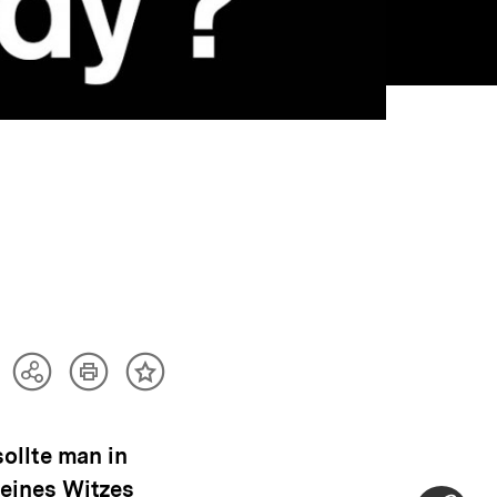
Artikel
Teilen
Inhalt
drucken
Optionen
merken
anzeigen
ollte man in
eines Witzes