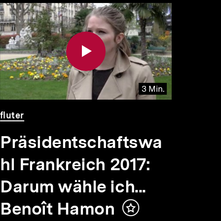
3 Min.
Video
Dauer
fluter
3
Min.
Präsidentschaftswa
hl Frankreich 2017:
Darum wähle ich...
Benoît Hamon
Inhalt