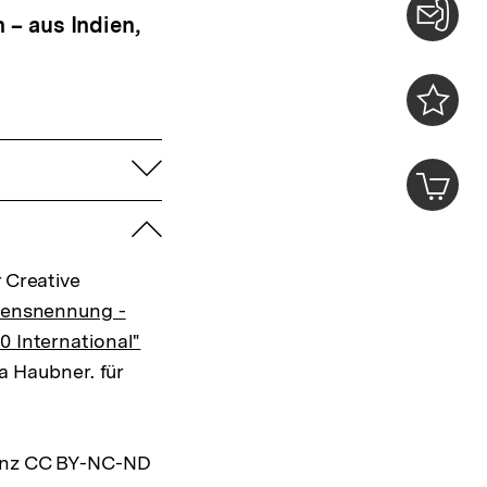
– aus Indien,
Konta
0
Merklist
ansehen
aufklappen
0
Artik
im
Shop-
zuklappen
Warenko
ansehen
 Creative
mensnennung -
0 International"
ia Haubner. für
zenz CC BY-NC-ND