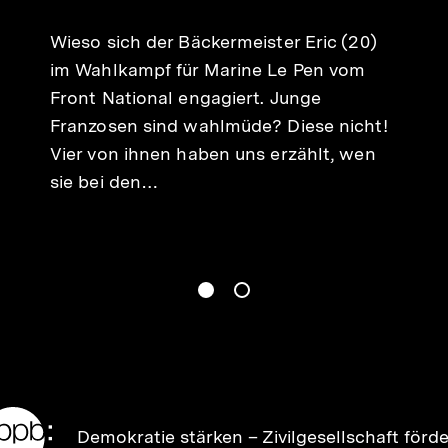
merken
Wieso sich der Bäckermeister Eric (20)
im Wahlkampf für Marine Le Pen vom
Front National engagiert. Junge
Franzosen sind wahlmüde? Diese nicht!
Vier von ihnen haben uns erzählt, wen
sie bei den…
gen
Springe zum Inhalt
1
(
Aktueller Inhalt
)
Springe zum Inhalt
2
n
Zur
Demokratie stärken –
Zivilgesellschaft förd
Startseite