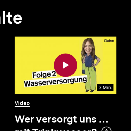
lte
3 Min.
Video
Dauer
Video
3
Min.
Wer versorgt uns …