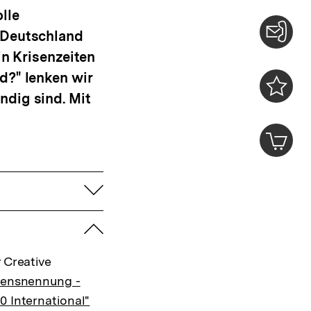
lle
n Deutschland
Konta
in Krisenzeiten
0
d?" lenken wir
ndig sind. Mit
Merklist
ansehen
0
Artik
im
Shop-
Warenko
aufklappen
ansehen
zuklappen
 Creative
mensnennung -
0 International"