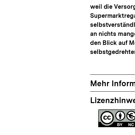
weil die Versor
Supermarktrega
selbstverständl
an nichts mange
den Blick auf M
selbstgedrehte
Mehr Infor
Lizenzhinw