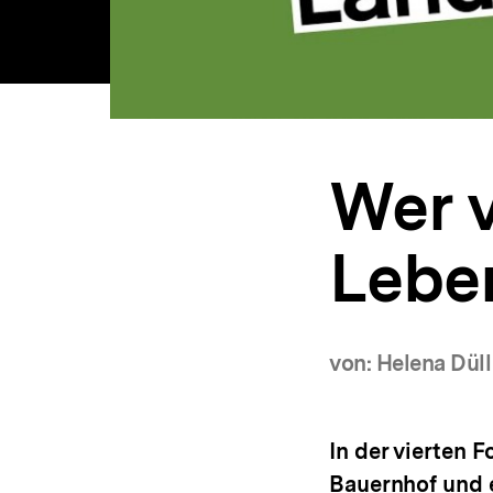
Wer v
Lebe
von: Helena Dül
In der vierten 
Bauernhof und e