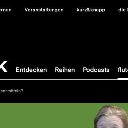
ernen
Veranstaltungen
kurz&knapp
die
k
Entdecken
Reihen
Podcasts
flut
ion
bensmitteln?