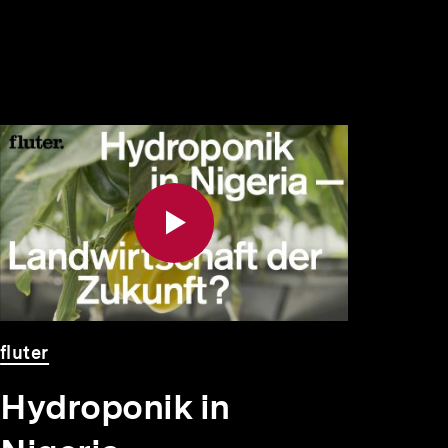
Video
Dauer
fluter
Hydroponik in