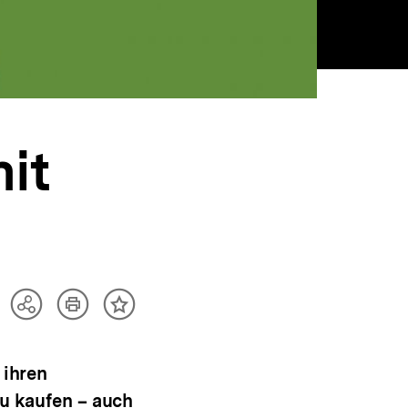
it
Artikel
Teilen
Inhalt
drucken
Optionen
merken
anzeigen
 ihren
zu kaufen – auch