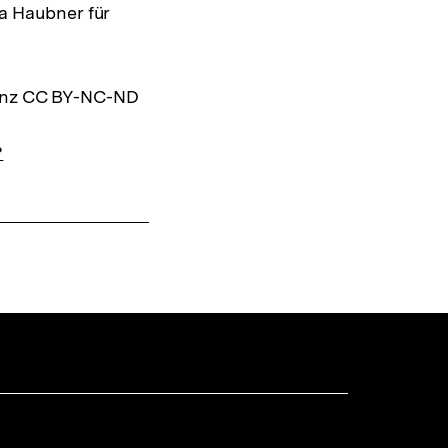
ia Haubner für
zenz CC BY-NC-ND
?