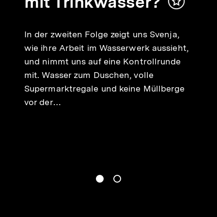
mit Trinkwasser?
Inhalt
merken
In der zweiten Folge zeigt uns Svenja,
wie ihre Arbeit im Wasserwerk aussieht,
und nimmt uns auf eine Kontrollrunde
mit. Wasser zum Duschen, volle
Supermarktregale und keine Müllberge
vor der…
gen
Springe zum Inhalt
1
(
Aktueller Inhalt
)
Springe zum Inhalt
2
n