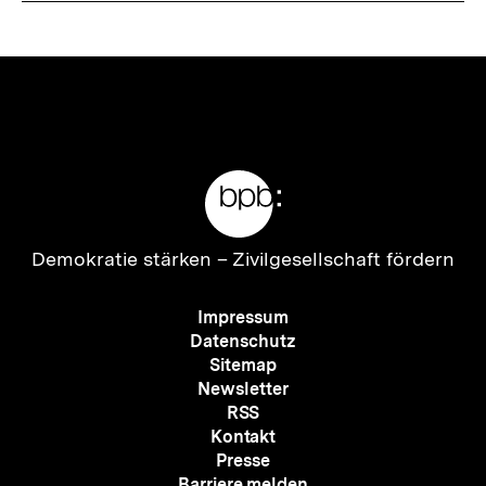
Meta-
Links
Zur
Demokratie stärken –
Zivilgesellschaft fördern
Startseite
der
Meta-
Impressum
bpb
Navigation
Datenschutz
Sitemap
Newsletter
RSS
Kontakt
Presse
Barriere melden