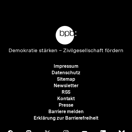
Meta-
Links
Zur
Demokratie stärken –
Zivilgesellschaft fördern
Startseite
der
Meta-
Impressum
bpb
Navigation
Datenschutz
Sitemap
Newsletter
RSS
Kontakt
Presse
Barriere melden
Erklärung zur Barrierefreiheit