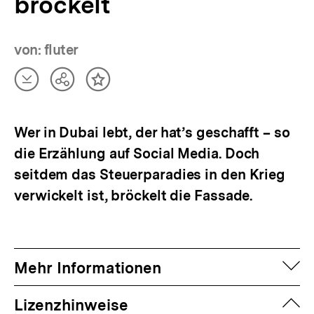
bröckelt
von: fluter
Artikel
Teilen
Inhalt
herunterladen
Optionen
merken
anzeigen
Wer in Dubai lebt, der hat’s geschafft – so
die Erzählung auf Social Media. Doch
seitdem das Steuerparadies in den Krieg
verwickelt ist, bröckelt die Fassade.
auf
Mehr Informationen
zuk
Lizenzhinweise