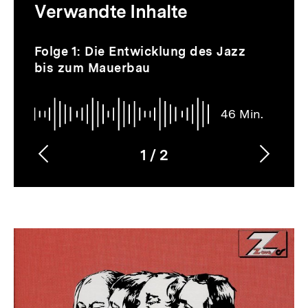
Verwandte Inhalte
zur
Thematik
Audio
Dauer
Inhaltskarussell
Folge 1: Die Entwicklung des Jazz
46
überspringen
bis zum Mauerbau
Min.
46 Min.
1
/
2
Vorherigen
Nächs
Karussellinhalt
von
Inhalt
Inhalt
anzeigen
anzei
Dossier
zur
Thematik