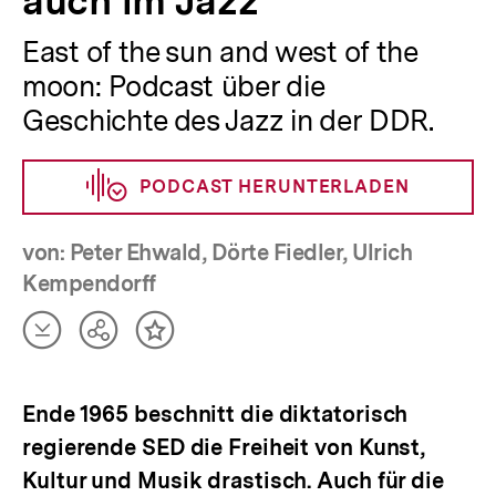
auch im Jazz
East of the sun and west of the
moon: Podcast über die
Geschichte des Jazz in der DDR.
PODCAST HERUNTERLADEN
von: Peter Ehwald, Dörte Fiedler, Ulrich
Kempendorff
Artikel
Teilen
Inhalt
herunterladen
Optionen
merken
anzeigen
Ende 1965 beschnitt die diktatorisch
regierende SED die Freiheit von Kunst,
Kultur und Musik drastisch. Auch für die