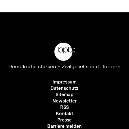
Meta-
Links
Zur
Demokratie stärken –
Zivilgesellschaft fördern
Startseite
der
Meta-
Impressum
bpb
Navigation
Datenschutz
Sitemap
Newsletter
RSS
Kontakt
Presse
Barriere melden