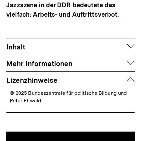
Jazzszene in der DDR bedeutete das
vielfach: Arbeits- und Auftrittsverbot.
auf
Inhalt
auf
Mehr Informationen
zuk
Lizenzhinweise
© 2025 Bundeszentrale für politische Bildung und
Peter Ehwald
Mediatheksinhalte