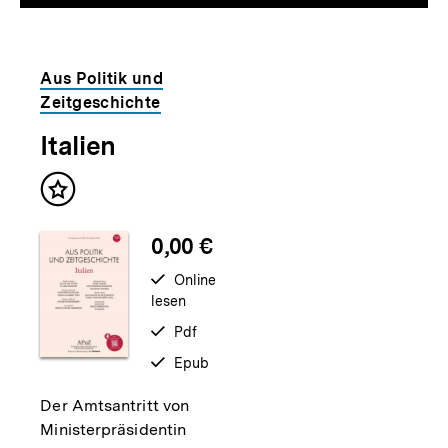
Inhalt
Inhalt
anzeigen
anzei
Dossier
Aus Politik und
Zeitgeschichte
zur
Italien
Thematik
Inhalt
merken
0,00 €
verfügbar
Online
lesen
zum
verfügbar
Pdf
als
verfügbar
Epub
als
Der Amtsantritt von
Ministerpräsidentin