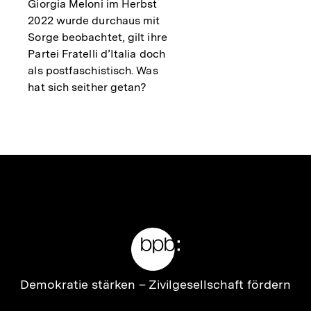
Giorgia Meloni im Herbst
2022 wurde durchaus mit
Sorge beobachtet, gilt ihre
Partei Fratelli d’Italia doch
als postfaschistisch. Was
hat sich seither getan?
Meta-
Links
Zur
Demokratie stärken –
Zivilgesellschaft fördern
Startseite