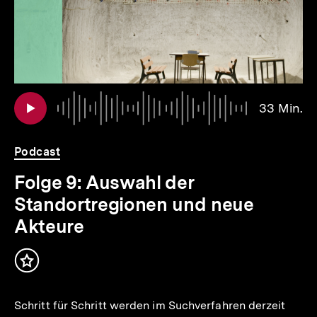
io
er
Au
Da
33 Min.
3
.
Mi
Podcast
Folge 9: Auswahl der
Standortregionen und neue
Akteure
Inhalt
merken
Schritt für Schritt werden im Suchverfahren derzeit