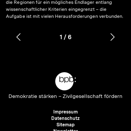
die Regionen für ein mögliches Endlager entlang
wissenschaftlicher Kriterien eingegrenzt – die
Aufgabe ist mit vielen Herausforderungen verbunden.
1
/
6
Vorherigen
Nächs
Karussellinhalt
von
Inhalt
Inhalt
anzeigen
anzei
Meta-
Links
Zur
Demokratie stärken –
Zivilgesellschaft fördern
Startseite
der
Meta-
Impressum
bpb
Navigation
Datenschutz
Sitemap