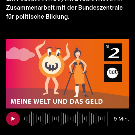
Zusammenarbeit mit der Bundeszentrale
für politische Bildung.
Au
Da
9 Min.
9
Mi