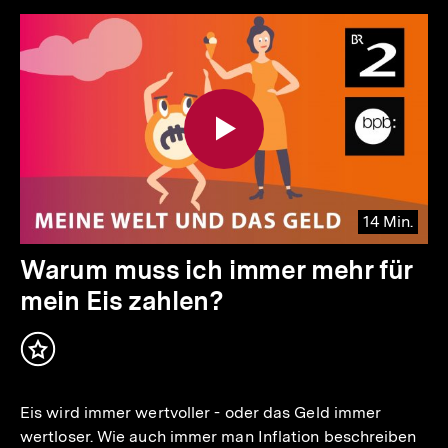
14 Min.
Video
Dauer
Warum muss ich immer mehr für
14
mein Eis zahlen?
Min.
Inhalt
merken
Eis wird immer wertvoller - oder das Geld immer
wertloser. Wie auch immer man Inflation beschreiben