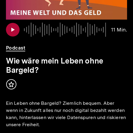
Au
Da
11 Min.
11
Mi
Podcast
Wie wäre mein Leben ohne
Bargeld?
Inhalt
merken
Ein Leben ohne Bargeld? Ziemlich bequem. Aber
wenn in Zukunft alles nur noch digital bezahlt werden
kann, hinterlassen wir viele Datenspuren und riskieren
unsere Freiheit.