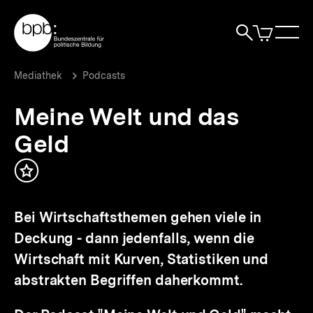
Direkt
Zur Startseite der bpb
zum
0
Artikel
Sho
Seiteninhalt
im
Naviga
Suche
springen
War
öffne
öffnen
öff
Pfadnavigation
Meine
Brotkrümelnavigation
Mediathek
Podcasts
Welt
und
Meine Welt und das
das
Geld
Geld
|
bpb.de
Inhalt
merken
Bei Wirtschaftsthemen gehen viele in
Deckung - dann jedenfalls, wenn die
Wirtschaft mit Kurven, Statistiken und
abstrakten Begriffen daherkommt.