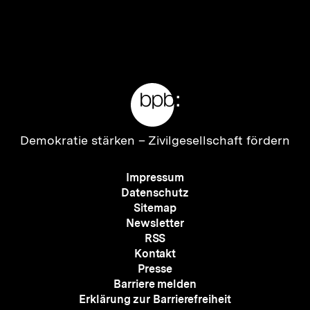
Meta-
Links
Zur
Demokratie stärken –
Zivilgesellschaft fördern
Startseite
der
Meta-
Impressum
bpb
Navigation
Datenschutz
Sitemap
Newsletter
RSS
Kontakt
Presse
Barriere melden
Erklärung zur Barrierefreiheit