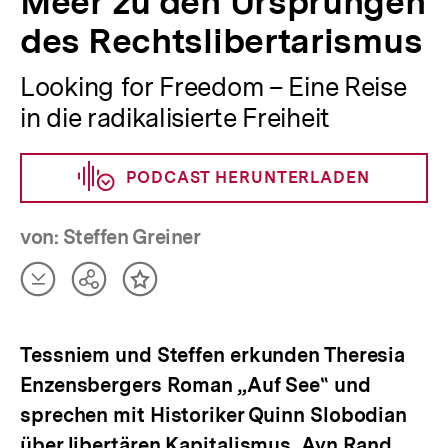
Meer zu den Ursprüngen
die
des Rechtslibertarismus
radikalisierte
Freiheit
|
Looking for Freedom – Eine Reise
bpb.de
in die radikalisierte Freiheit
PODCAST HERUNTERLADEN
von: Steffen Greiner
Artikel
Teilen
Inhalt
herunterladen
Optionen
merken
anzeigen
Tessniem und Steffen erkunden Theresia
Enzensbergers Roman „Auf See‟ und
sprechen mit Historiker Quinn Slobodian
über libertären Kapitalismus, Ayn Rand