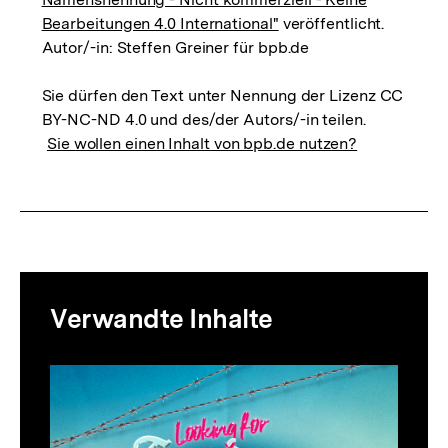
Bearbeitungen 4.0 International"
veröffentlicht.
Autor/-in: Steffen Greiner für bpb.de
Sie dürfen den Text unter Nennung der Lizenz CC
BY-NC-ND 4.0 und des/der Autors/-in teilen.
Sie wollen einen Inhalt von bpb.de nutzen?
Mediatheksinhalte
Verwandte Inhalte
zur
Thematik
Inhaltskarussell
überspringen