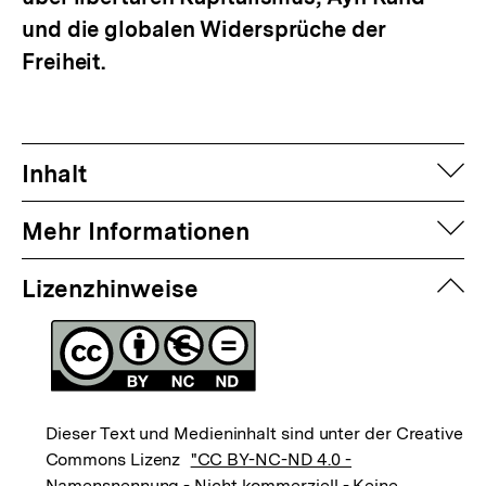
und die globalen Widersprüche der
Freiheit.
auf
Inhalt
auf
Mehr Informationen
zuk
Lizenzhinweise
Dieser Text und Medieninhalt sind unter der Creative
Commons Lizenz
"CC BY-NC-ND 4.0 -
Namensnennung - Nicht kommerziell - Keine