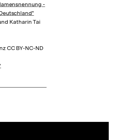
 Namensnennung -
 Deutschland"
und Katharin Tai
zenz CC BY-NC-ND
?