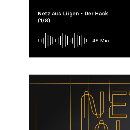
zur
Inhaltskarussell
Audio
Dauer
Netz aus Lügen - Der Hack
überspringen
46
(1/8)
Min.
Thematik
46 Min.
Dossier
zur
Thematik