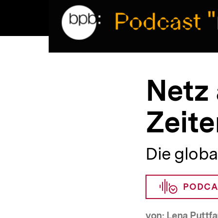
Netz 
Zeit
Die glob
PODCA
von: Lena Puttfa