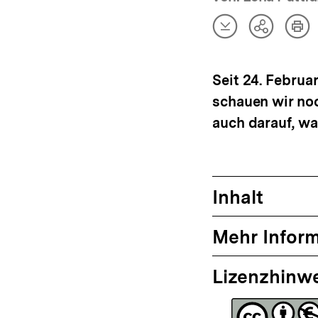
Artikel
Art
Teilen
herunterladen
dru
Optionen
anzeigen
Seit 24. Februa
schauen wir no
auch darauf, wa
Inhalt
Mehr Infor
Lizenzhinw