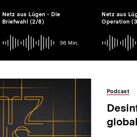
Audio
Dauer
Audio
Dauer
Netz aus Lügen - Die
Netz aus Lüg
36
55
Briefwahl (2/8)
Operation (3
Min.
Min.
36 Min.
Podcast
Desin
global