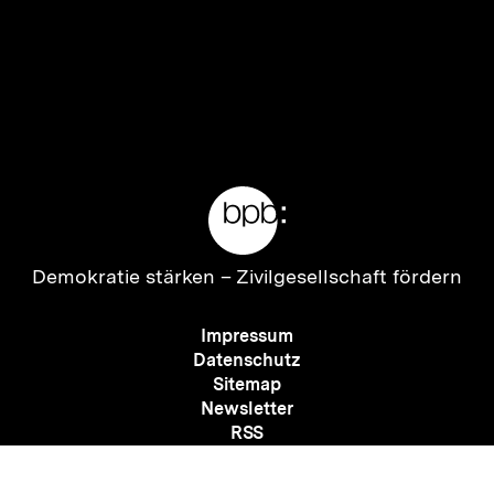
Inhalt
Inhalt
anzeigen
anzei
Meta-
Links
Zur
Demokratie stärken –
Zivilgesellschaft fördern
Startseite
der
Meta-
Impressum
bpb
Navigation
Datenschutz
Sitemap
Newsletter
Zum
RSS
Seite
Kontakt
Presse