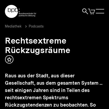
Direkt
Zur Startseite der bpb
zum
0
Artikel
Sho
Seiteninhalt
im
Naviga
Suche
springen
War
öffne
öffnen
öff
Pfadnavigation
Rechtsextreme
Brotkrümelnavigation
Mediathek
Podcasts
Rückzugsräume
|
Rechtsextreme
bpb.de
Rückzugsräume
Inhalt
merken
Raus aus der Stadt, aus dieser
Gesellschaft, aus dem gesamten System ...
seit einigen Jahren sind in Teilen des
rechtsextremen Spektrums
Rückzugstendenzen zu beobachten. So