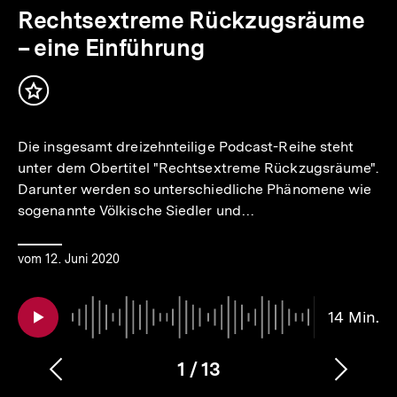
Audio
Dauer
Rechtsextreme Rückzugsräume
14
– eine Einführung
Min.
Inhalt
merken
Die insgesamt dreizehnteilige Podcast-Reihe steht
unter dem Obertitel "Rechtsextreme Rückzugsräume".
Darunter werden so unterschiedliche Phänomene wie
sogenannte Völkische Siedler und…
vom 12. Juni 2020
14 Min.
1
/
13
Vorherigen
Nächs
Karussellinhalt
von