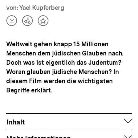
von: Yael Kupferberg
Artikel
Teilen
Inhalt
herunterladen
Optionen
merken
anzeigen
Weltweit gehen knapp 15 Millionen
Menschen dem jüdischen Glauben nach.
Doch was ist eigentlich das Judentum?
Woran glauben jüdische Menschen? In
diesem Film werden die wichtigsten
Begriffe erklärt.
auf
Inhalt
auf