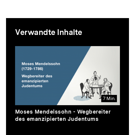
Mediatheksinhalte
Verwandte Inhalte
zur
Thematik
Inhaltskarussell
überspringen
7 Min.
Video
Dauer
Moses Mendelssohn - Wegbereiter
7
des emanzipierten Judentums
Min.