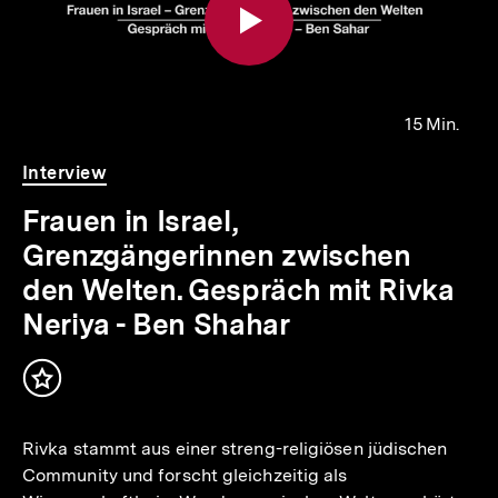
15 Min.
Video
Dauer
Interview
15
Min.
Frauen in Israel,
Grenzgängerinnen zwischen
den Welten. Gespräch mit Rivka
Neriya - Ben Shahar
Inhalt
merken
Rivka stammt aus einer streng-religiösen jüdischen
Community und forscht gleichzeitig als