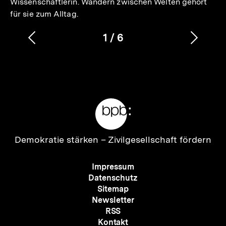
Wissenschaftlerin. Wandern zwischen Welten gehört
für sie zum Alltag.
1
/
6
Vorherigen
Nächs
Karussellinhalt
von
Inhalt
Inhalt
anzeigen
anzei
Meta-
Links
Zur
Demokratie stärken –
Zivilgesellschaft fördern
Startseite
der
Meta-
Impressum
bpb
Navigation
Datenschutz
Sitemap
Newsletter
RSS
Kontakt