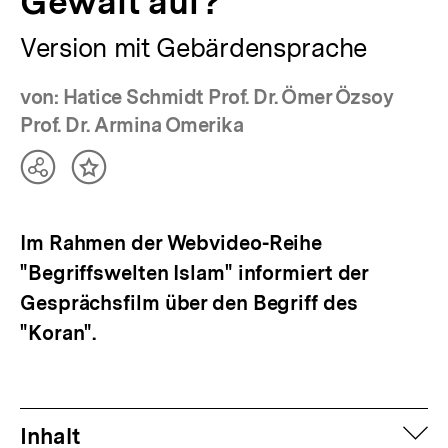
Gewalt auf?
Version mit Gebärdensprache
von: Hatice Schmidt Prof. Dr. Ömer Özsoy
Prof. Dr. Armina Omerika
Teilen
Inhalt
Optionen
merken
anzeigen
Im Rahmen der Webvideo-Reihe
"Begriffswelten Islam" informiert der
Gesprächsfilm über den Begriff des
"Koran".
auf
Inhalt