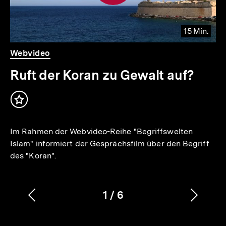
15 Min.
Video
Dauer
Webvideo
15
Min.
Ruft der Koran zu Gewalt auf?
Inhalt
merken
Im Rahmen der Webvideo-Reihe "Begriffswelten
Islam" informiert der Gesprächsfilm über den Begriff
des "Koran".
1
/
6
Vorherigen
Nächs
Karussellinhalt
von
Inhalt
Inhalt