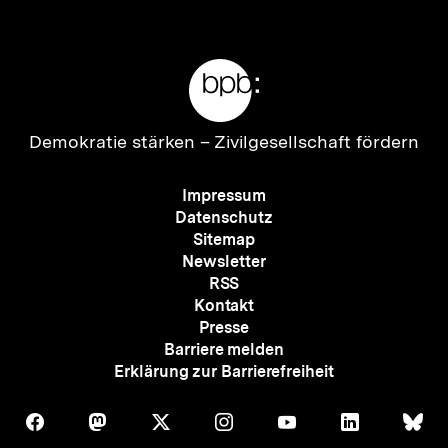
anzeigen
anzei
Meta-
Links
Zur
Demokratie stärken –
Zivilgesellschaft fördern
Startseite
der
Meta-
Impressum
bpb
Navigation
Datenschutz
Sitemap
Newsletter
RSS
Kontakt
Presse
Barriere melden
Erklärung zur Barrierefreiheit
Auf
Auf
Auf
Auf
Auf
Auf
Au
Folgen
Folgen
Folgen
Folgen
Folgen
Folgen
Fol
Facebook
Mastodon
X
Instagram
Youtube
LinkedIn
Bl