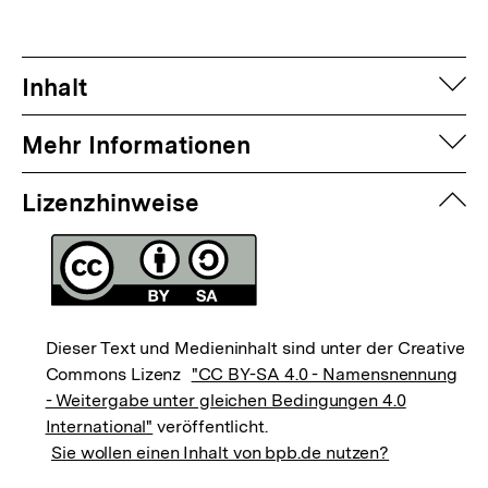
auf
Inhalt
auf
Mehr Informationen
zuk
Lizenzhinweise
Dieser Text und Medieninhalt sind unter der Creative
Commons Lizenz
"CC BY-SA 4.0 - Namensnennung
- Weitergabe unter gleichen Bedingungen 4.0
International"
veröffentlicht.
Sie wollen einen Inhalt von bpb.de nutzen?