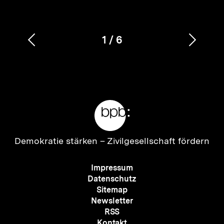
1
/
6
Vorherigen
Nächs
Karussellinhalt
von
Inhalt
Inhalt
anzeigen
anzei
Meta-
Links
Zur
Demokratie stärken –
Zivilgesellschaft fördern
Startseite
der
Meta-
Impressum
bpb
Navigation
Datenschutz
Sitemap
Newsletter
RSS
Kontakt