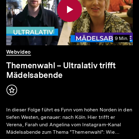
9 Min.
Video
Dauer
Webvideo
9
Min.
Themenwahl – Ultralativ trifft
Mädelsabende
Inhalt
merken
In dieser Folge führt es Fynn vom hohen Norden in den
tiefen Westen, genauer: nach Köln. Hier trifft er
Verena, Farah und Angelina vom Instagram-Kanal
Mädelsabende zum Thema "Themenwahl": Wie…