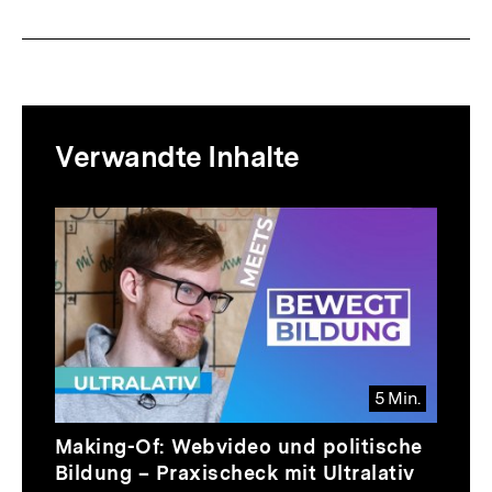
Mediatheksinhalte
Verwandte Inhalte
zur
Thematik
Inhaltskarussell
überspringen
5 Min.
Video
Dauer
Making-Of: Webvideo und politische
5
Bildung – Praxischeck mit Ultralativ
Min.