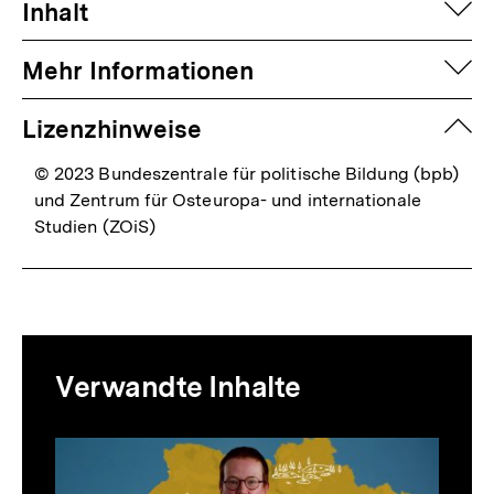
auf
Inhalt
auf
Mehr Informationen
zuk
Lizenzhinweise
© 2023 Bundeszentrale für politische Bildung (bpb)
und Zentrum für Osteuropa- und internationale
Studien (ZOiS)
Mediatheksinhalte
Verwandte Inhalte
zur
Thematik
Inhaltskarussell
überspringen