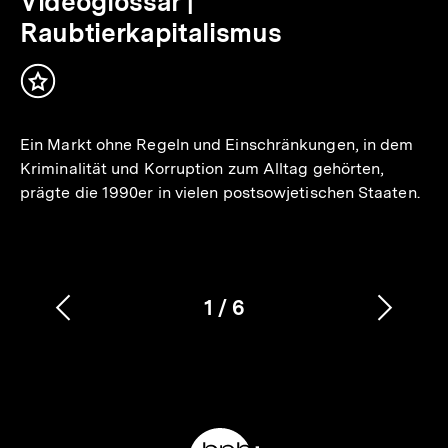
Videoglossar |
Raubtierkapitalismus
Inhalt
merken
Ein Markt ohne Regeln und Einschränkungen, in dem
Kriminalität und Korruption zum Alltag gehörten,
prägte die 1990er in vielen postsowjetischen Staaten.
1
/
6
Vorherigen
Nächs
Karussellinhalt
von
Inhalt
Inhalt
anzeigen
anzei
Meta-