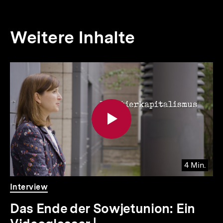
Weitere Inhalte
Inhaltskarousell
Inhaltskarussell
für
überspringen
weitere
Inhalte
4 Min.
io
er
Video
Dauer
Interview
4
.
Min.
Das Ende der Sowjetunion: Ein