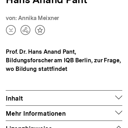
von: Annika Meixner
Artikel
Teilen
Inhalt
herunterladen
Optionen
merken
anzeigen
Prof. Dr. Hans Anand Pant,
Bildungsforscher am IQB Berlin, zur Frage,
wo Bildung stattfindet
auf
Inhalt
auf
Mehr Informationen