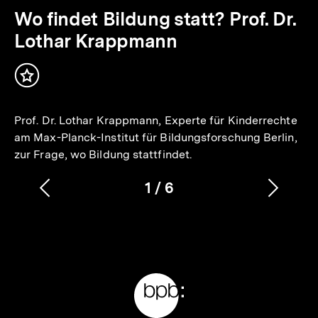
3
Min.
Wo findet Bildung statt? Prof. Dr.
Lothar Krappmann
Inhalt
merken
Prof. Dr. Lothar Krappmann, Experte für Kinderrechte
am Max-Planck-Institut für Bildungsforschung Berlin,
zur Frage, wo Bildung stattfindet.
1
/
6
Vorherigen
Nächs
Karussellinhalt
von
Inhalt
Inhalt
anzeigen
anzei
Meta-
Links