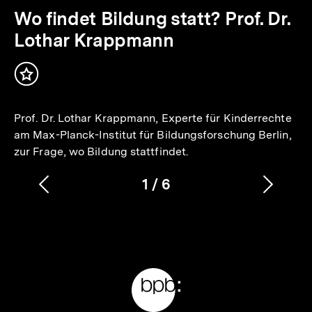
3
Min.
Wo findet Bildung statt? Prof. Dr.
Lothar Krappmann
Inhalt
merken
Prof. Dr. Lothar Krappmann, Experte für Kinderrechte
am Max-Planck-Institut für Bildungsforschung Berlin,
zur Frage, wo Bildung stattfindet.
1
/
6
Vorherigen
Nächs
Karussellinhalt
von
Inhalt
Inhalt
anzeigen
anzei
Meta-
Links