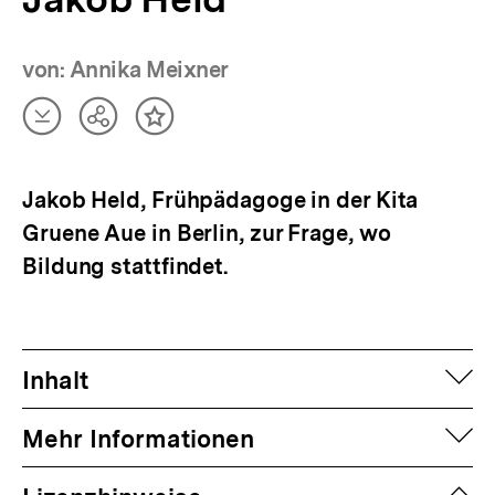
von: Annika Meixner
Artikel
Teilen
Inhalt
herunterladen
Optionen
merken
anzeigen
Jakob Held, Frühpädagoge in der Kita
Gruene Aue in Berlin, zur Frage, wo
Bildung stattfindet.
auf
Inhalt
auf
Mehr Informationen