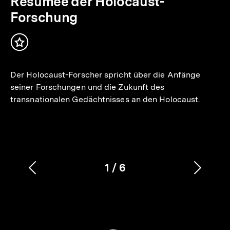
Resümee der Holocaust-
Forschung
Inhalt
merken
Der Holocaust-Forscher spricht über die Anfänge
seiner Forschungen und die Zukunft des
transnationalen Gedächtnisses an den Holocaust.
1
/
6
Vorherigen
Nächs
Karussellinhalt
von
Inhalt
Inhalt
anzeigen
anzei