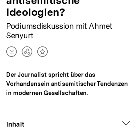
antisemitische
Ideologien?
Podiumsdiskussion mit Ahmet
Senyurt
Artikel
Teilen
Inhalt
herunterladen
Optionen
merken
anzeigen
Der Journalist spricht über das
Vorhandensein antisemitischer Tendenzen
in modernen Gesellschaften.
auf
Inhalt