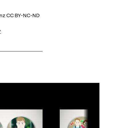
Warenko
ansehen
zenz CC BY-NC-ND
?