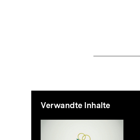
Mediatheksi
Verwandte Inhalte
zur
Inhaltskarussell
überspringen