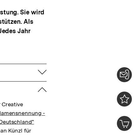
stung. Sie wird
stützen. Als
 Jedes Jahr
aufklappen
Konta
zuklappen
0
 Creative
Merklist
 Namensnennung -
ansehen
0
Artik
 Deutschland"
im
Jan Künzl für
Shop-