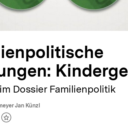
ienpolitische
ungen: Kinderge
 im Dossier Familienpolitik
meyer Jan Künzl
ikel
Inhalt
cken
merken