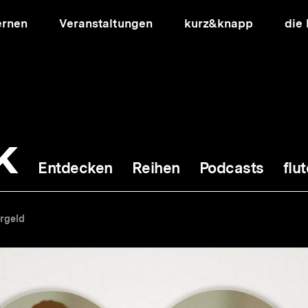
ernen
Veranstaltungen
kurz&knapp
die
k
Entdecken
Reihen
Podcasts
flut
ion
ergeld