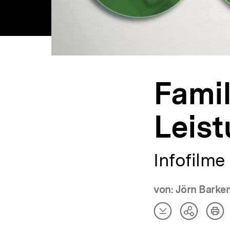
Famil
Leist
Infofilme
von: Jörn Barke
Artikel
Art
Teilen
herunterladen
dru
Optionen