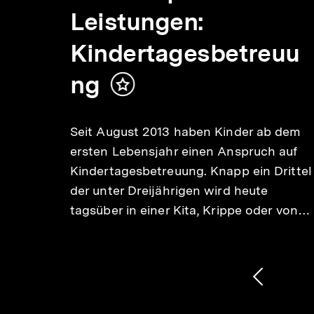
Leistungen:
g
Kindertagesbetreuu
ng
Inhalt
merken
Seit August 2013 haben Kinder ab dem
ersten Lebensjahr einen Anspruch auf
tzen.
Kindertagesbetreuung. Knapp ein Drittel
lich
der unter Dreijährigen wird heute
s
tagsüber in einer Kita, Krippe oder von…
1
/
2
Karussellinhalt
von
Vorheri
Inhalt