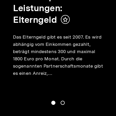
Leistungen:
Elterngeld
Inhalt
merken
Das Elterngeld gibt es seit 2007. Es wird
abhängig vom Einkommen gezahlt,
beträgt mindestens 300 und maximal
1800 Euro pro Monat. Durch die
sogenannten Partnerschaftsmonate gibt
es einen Anreiz,…
gen
Springe zum Inhalt
1
(
Aktueller Inhalt
)
Springe zum Inhalt
2