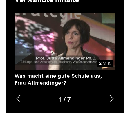
zur
Thematik
Inhaltskarussell
überspringen
2 Min.
Video
Dauer
Was macht eine gute Schule aus,
2
Frau Allmendinger?
Min.
1
/
7
Vorherigen
Nächs
Karussellinhalt
von
Inhalt
Inhalt
anzeigen
anzei