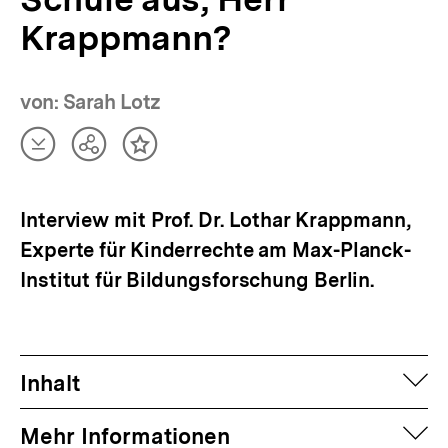
Krappmann?
von: Sarah Lotz
Artikel
Teilen
Inhalt
herunterladen
Optionen
merken
anzeigen
Interview mit Prof. Dr. Lothar Krappmann,
Experte für Kinderrechte am Max-Planck-
Institut für Bildungsforschung Berlin.
auf
Inhalt
auf
Mehr Informationen