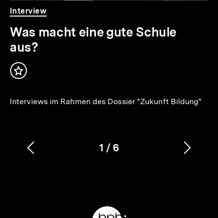
Video
Dauer
Interview
1
Min.
Was macht eine gute Schule
aus?
Inhalt
merken
Interviews im Rahmen des Dossier "Zukunft Bildung"
1
/
6
Vorherigen
Nächs
Karussellinhalt
von
Inhalt
Inhalt
anzeigen
anzei
Meta-