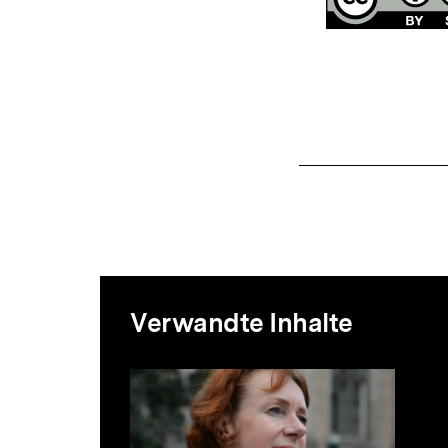
Mediatheksi
Verwandte Inhalte
zur
Inhaltskarussell
überspringen