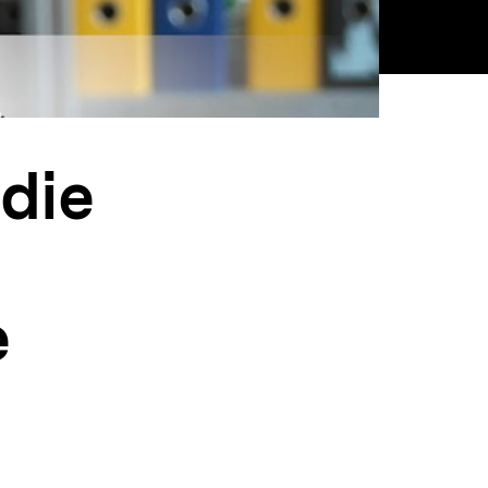
die
e