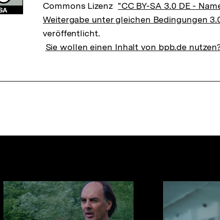
Commons Lizenz
"CC BY-SA 3.0 DE - Nam
Weitergabe unter gleichen Bedingungen 3.
veröffentlicht.
Sie wollen einen Inhalt von bpb.de nutzen
nhalte