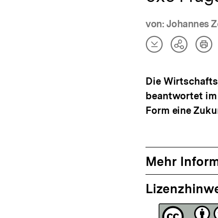
von: Johannes Z
Artikel
Art
Teilen
herunterladen
dru
Optionen
anzeigen
Die Wirtschafts
beantwortet im 
Form eine Zukun
Mehr Infor
Lizenzhinw