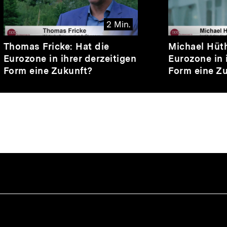
2 Min.
Video
Dauer
Video
Dauer
Thomas Fricke: Hat die
Michael Hüth
2
1
Eurozone in ihrer derzeitigen
Eurozone in 
Min.
Min.
Form eine Zukunft?
Form eine Z