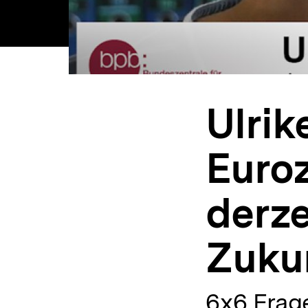
Ulrik
Euroz
derze
Zuku
6x6 Frage