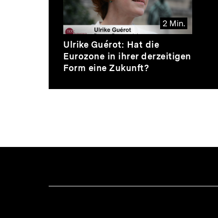
Thematik
2 Min.
Video
Dauer
Ulrike Guérot: Hat die
2
Eurozone in ihrer derzeitigen
Min.
Form eine Zukunft?