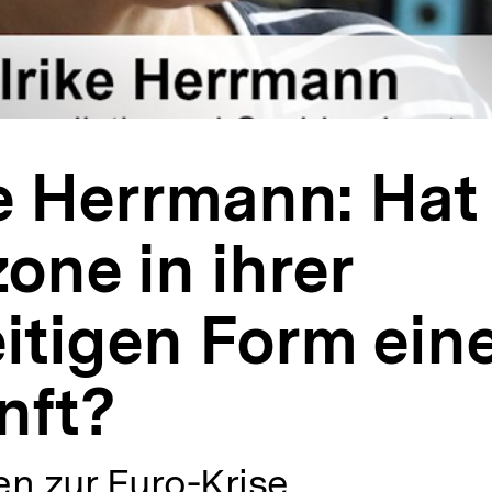
e Herrmann: Hat 
one in ihrer
itigen Form ein
nft?
n zur Euro-Krise