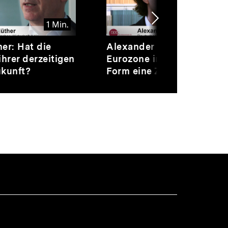
Nächsten
1 Min.
2 Mi
Inhalt
Video
Dauer
er: Hat die
Alexander Kritikos: Hat di
anzeigen
2
ihrer derzeitigen
Eurozone in ihrer derzeiti
Min.
ukunft?
Form eine Zukunft?