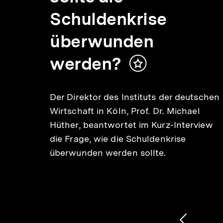
Schuldenkrise
t?
überwunden
werden?
Inhalt
merken
s des
Der Direktor des Instituts der deutschen
a
Wirtschaft in Köln, Prof. Dr. Michael
Hüther, beantwortet im Kurz-Interview
e in
die Frage, wie die Schuldenkrise
 hat.
überwunden werden sollte.
1
/
2
Karussellinhalt
von