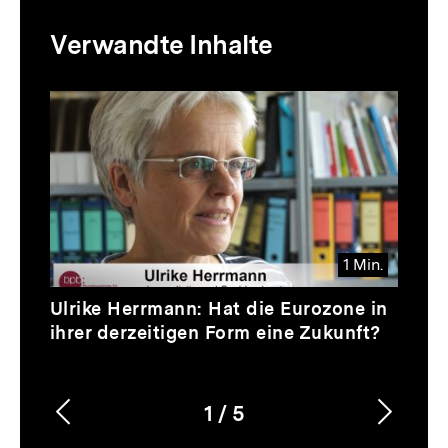
Mediatheksinhalte
Verwandte Inhalte
zur
Thematik
Inhaltskarussell
überspringen
1 Min.
Video
Dauer
Ulrike Herrmann: Hat die Eurozone in
1
ihrer derzeitigen Form eine Zukunft?
Min.
1
/
5
Vorherigen
Nächs
Karussellinhalt
von