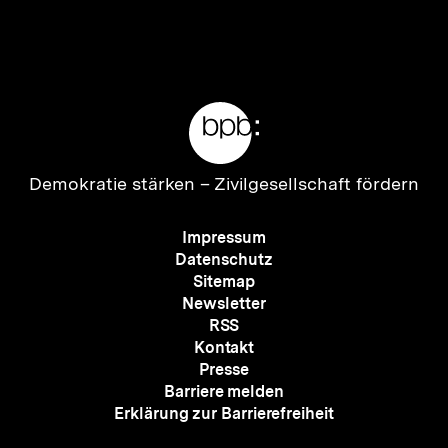
Inhalt
Inhalt
anzeigen
anzei
Meta-
Links
Zur
Demokratie stärken –
Zivilgesellschaft fördern
Startseite
der
Meta-
Impressum
bpb
Navigation
Datenschutz
Sitemap
Newsletter
RSS
Kontakt
Presse
Barriere melden
Erklärung zur Barrierefreiheit