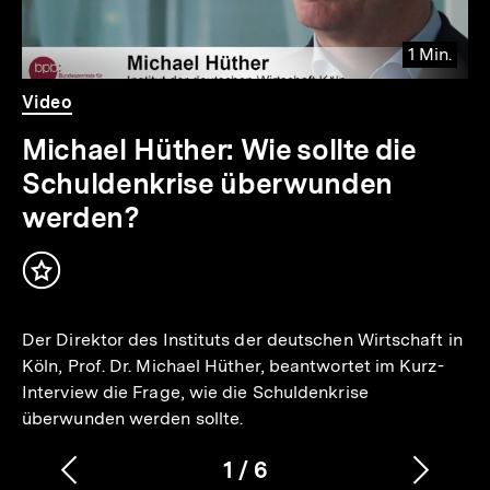
1 Min.
Video
Dauer
Video
1
Min.
Michael Hüther: Wie sollte die
Schuldenkrise überwunden
werden?
Inhalt
merken
Der Direktor des Instituts der deutschen Wirtschaft in
Köln, Prof. Dr. Michael Hüther, beantwortet im Kurz-
Interview die Frage, wie die Schuldenkrise
überwunden werden sollte.
1
/
6
Vorherigen
Nächs
Karussellinhalt
von