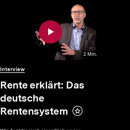
2 Min.
Video
Dauer
Interview
2
Min.
Rente erklärt: Das
deutsche
Rentensystem
Inhalt
merken