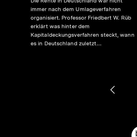
Die Rente in Deutschland war nicht
immer nach dem Umlageverfahren
organisiert. Professor Friedbert W. Rüb
erklärt was hinter dem
rene
Kapitaldeckungsverfahren steckt, wann
r
es in Deutschland zuletzt…
t
int…
1
/
2
Karussellinhalt
von
Vorheri
Inhalt
anzeige
Meta-