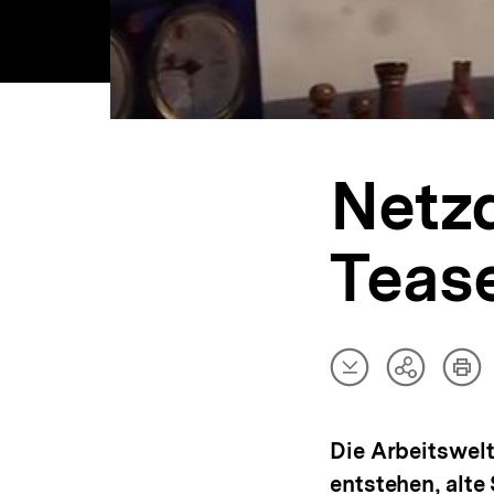
Netzd
Teas
Artikel
Art
Teilen
herunterladen
dru
Optionen
anzeigen
Die Arbeitswel
entstehen, alte