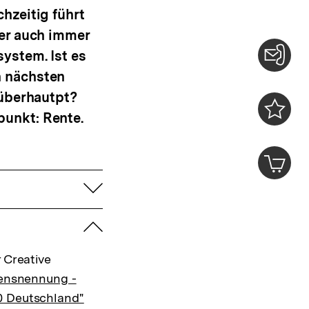
hzeitig führt
ber auch immer
ystem. Ist es
n nächsten
Konta
 überhautpt?
0
unkt: Rente.
Merklist
ansehen
0
Artik
im
aufklappen
Shop-
Warenko
ansehen
zuklappen
 Creative
ensnennung -
0 Deutschland"