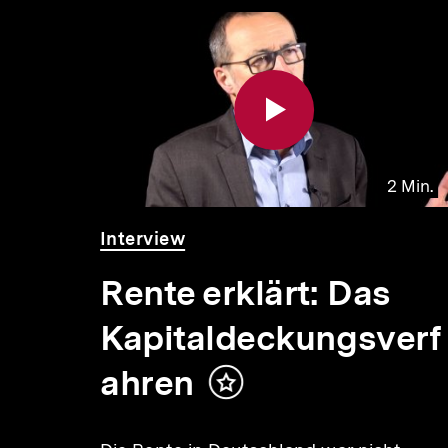
Inhaltskarousell
Inhaltskarussell
für
überspringen
weitere
Inhalte
 Min.
2 Min.
Video
Dauer
Interview
2
Min.
Rente erklärt: Das
Kapitaldeckungsverf
ahren
Inhalt
merken
ke