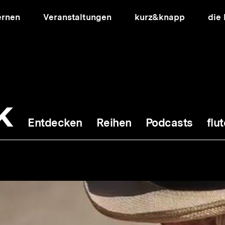
ernen
Veranstaltungen
kurz&knapp
die
k
Entdecken
Reihen
Podcasts
flut
ion