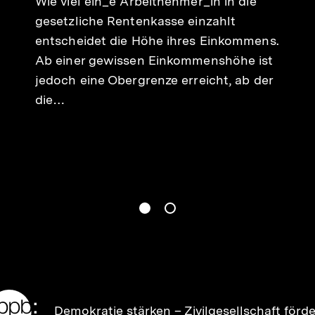
Wie viel ein_e Arbeitnehmer_in in die
gesetzliche Rentenkasse einzahlt
entscheidet die Höhe ihres Einkommens.
Ab einer gewissen Einkommenshöhe ist
jedoch eine Obergrenze erreicht, ab der
die…
gen
Springe zum Inhalt
1
(
Aktueller Inhalt
)
Springe zum Inhalt
2
n
Zur
Demokratie stärken –
Zivilgesellschaft förd
Startseite