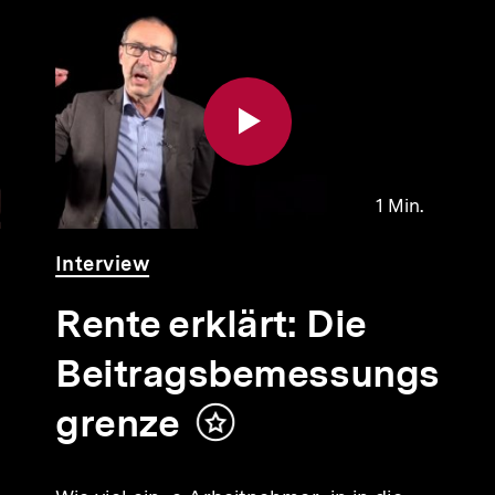
1 Min.
Video
Dauer
Interview
1
Min.
Rente erklärt: Die
Beitragsbemessungs
grenze
Inhalt
merken