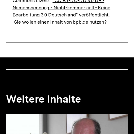
Commons Lizenz
"CC BY-NC-ND 3.0 DE -
Namensnennung - Nicht-kommerziell - Keine
Bearbeitung 3.0 Deutschland"
veröffentlicht.
Sie wollen einen Inhalt von bpb.de nutzen?
Weitere Inhalte
Inhaltskarousell
Inhaltskarussell
für
überspringen
weitere