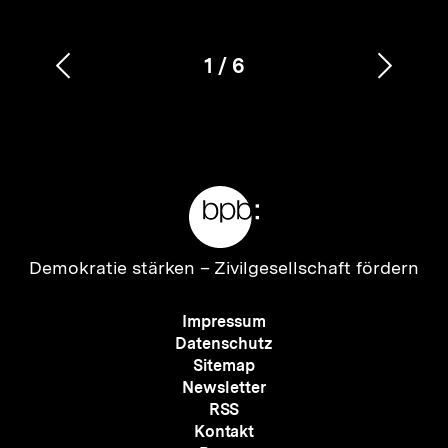
1
/
6
Vorherigen
Nächs
Karussellinhalt
von
Inhalt
Inhalt
anzeigen
anzei
Meta-
Links
Zur
Demokratie stärken –
Zivilgesellschaft fördern
Startseite
der
Meta-
Impressum
bpb
Navigation
Datenschutz
Sitemap
Newsletter
RSS
Kontakt