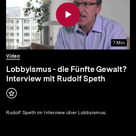
Inhalte
7 Min.
Video
Dauer
Video
7
Min.
Lobbyismus - die Fünfte Gewalt?
Interview mit Rudolf Speth
Inhalt
merken
Rudolf Speth im Interview über Lobbyismus.