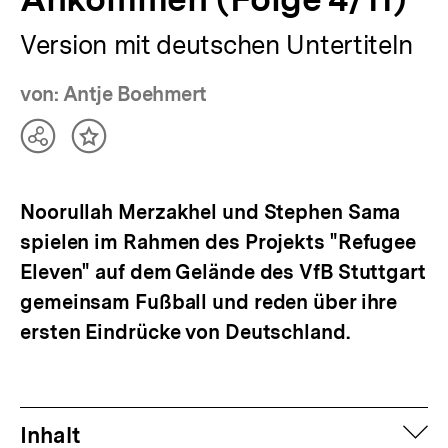
Version mit deutschen Untertiteln
von: Antje Boehmert
Teilen
Inhalt
Optionen
merken
anzeigen
Noorullah Merzakhel und Stephen Sama
spielen im Rahmen des Projekts "Refugee
Eleven" auf dem Gelände des VfB Stuttgart
gemeinsam Fußball und reden über ihre
ersten Eindrücke von Deutschland.
auf
Inhalt