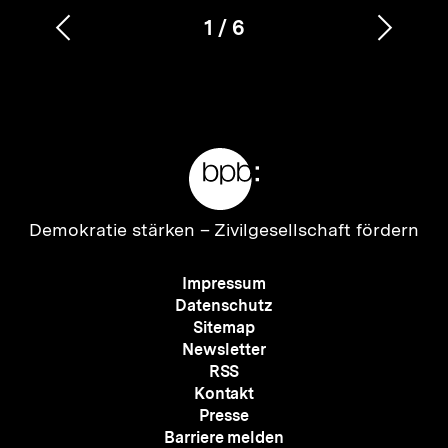
1
/
6
Vorherigen
Nächs
Karussellinhalt
von
Inhalt
Inhalt
anzeigen
anzei
Meta-
Links
Zur
Demokratie stärken –
Zivilgesellschaft fördern
Startseite
der
Meta-
Impressum
bpb
Navigation
Datenschutz
Sitemap
Newsletter
RSS
Kontakt
Presse
Barriere melden