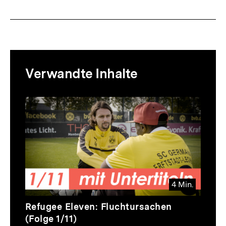
Mediatheksinhalte
Verwandte Inhalte
zur
Thematik
Inhaltskarussell
überspringen
4 Min.
Video
Dauer
Refugee Eleven: Fluchtursachen
4
(Folge 1/11)
Min.