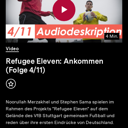
4 Min.
Video
Dauer
Video
4
Min.
Refugee Eleven: Ankommen
(Folge 4/11)
Inhalt
merken
Noorullah Merzakhel und Stephen Sama spielen im
Rahmen des Projekts "Refugee Eleven" auf dem
Gelände des VfB Stuttgart gemeinsam Fußball und
reden über ihre ersten Eindrücke von Deutschland.