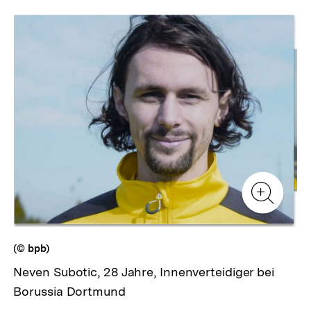
Inhaltskarussell
überspringen
Zur
Zur
Galerieansicht
Gale
Zur
Gale
(© bpb)
Neven Subotic, 28 Jahre, Innenverteidiger bei
Borussia Dortmund