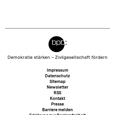
r
L
i
n
k
Meta-
:
Links
Zur
Demokratie stärken –
Zivilgesellschaft fördern
Startseite
der
Meta-
Impressum
bpb
Navigation
Datenschutz
Sitemap
Newsletter
RSS
Kontakt
Presse
Barriere melden