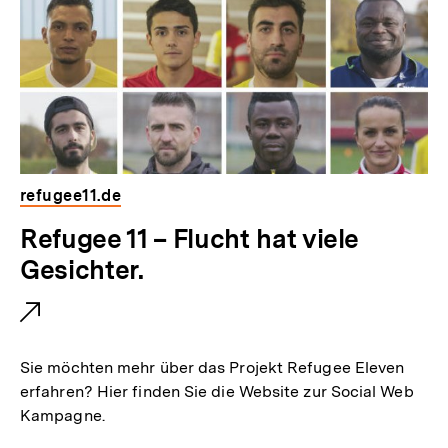
refugee11.de
E
Refugee 11 – Flucht hat viele
x
Gesichter.
t
e
r
Sie möchten mehr über das Projekt Refugee Eleven
n
erfahren? Hier finden Sie die Website zur Social Web
Kampagne.
e