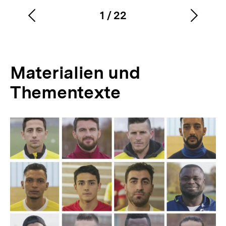
1
/
22
Vorherigen
Nächs
Karussellinhalt
von
Inhalt
Inhalt
anzeigen
anzei
Materialien und
Thementexte