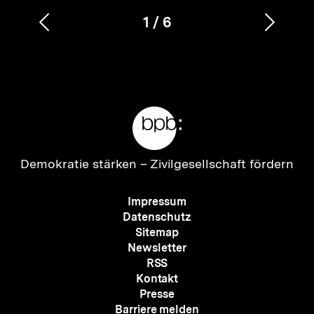
1
/
6
Vorherigen
Nächs
Karussellinhalt
von
Inhalt
Inhalt
anzeigen
anzei
Meta-
Links
Zur
Demokratie stärken –
Zivilgesellschaft fördern
Startseite
der
Meta-
Impressum
bpb
Navigation
Datenschutz
Sitemap
Newsletter
RSS
Kontakt
Presse
Barriere melden