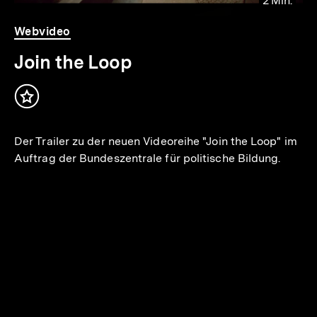
2 Min.
io
er
Video
Dauer
Webvideo
2
.
Min.
Join the Loop
Inhalt
merken
Der Trailer zu der neuen Videoreihe "Join the Loop" im
Auftrag der Bundeszentrale für politische Bildung.