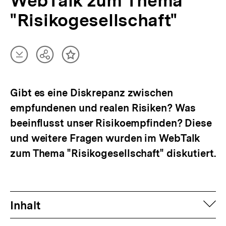
WebTalk zum Thema
"Risikogesellschaft"
Artikel
Teilen
Inhalt
herunterladen
Optionen
merken
anzeigen
Gibt es eine Diskrepanz zwischen
empfundenen und realen Risiken? Was
beeinflusst unser Risikoempfinden? Diese
und weitere Fragen wurden im WebTalk
zum Thema "Risikogesellschaft" diskutiert.
auf
Inhalt