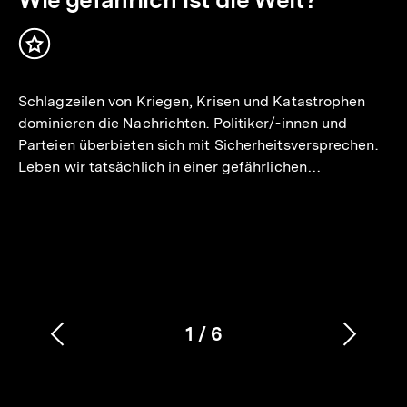
Inhalt
merken
Schlagzeilen von Kriegen, Krisen und Katastrophen
dominieren die Nachrichten. Politiker/-innen und
Parteien überbieten sich mit Sicherheitsversprechen.
Leben wir tatsächlich in einer gefährlichen…
1
/
6
Vorherigen
Nächs
Karussellinhalt
von
Inhalt
Inhalt
anzeigen
anzei