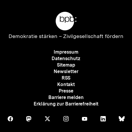
Meta-
Links
Zur
Demokratie stärken –
Zivilgesellschaft fördern
Startseite
der
Meta-
Impressum
bpb
Navigation
Datenschutz
Sitemap
Newsletter
RSS
Kontakt
Presse
Barriere melden
Erklärung zur Barrierefreiheit
Auf
Auf
Auf
Auf
Auf
Auf
Au
Folgen
Folgen
Folgen
Folgen
Folgen
Folgen
Fol
Facebook
Mastodon
X
Instagram
Youtube
LinkedIn
Bl
Sie
Sie
Sie
Sie
Sie
Sie
Sie