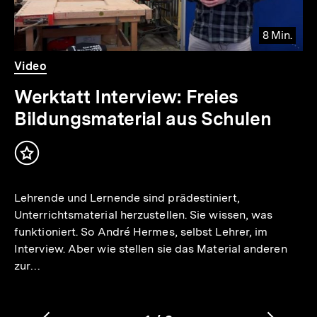
8 Min.
Video
Dauer
Video
8
Min.
Werktatt Interview: Freies
Bildungsmaterial aus Schulen
Inhalt
merken
Lehrende und Lernende sind prädestiniert,
Unterrichtsmaterial herzustellen. Sie wissen, was
funktioniert. So André Hermes, selbst Lehrer, im
Interview. Aber wie stellen sie das Material anderen
zur…