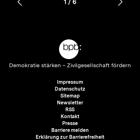
1
/
6
Vorherigen
Nächs
Karussellinhalt
von
Inhalt
Inhalt
anzeigen
anzei
Meta-
Links
Zur
Demokratie stärken –
Zivilgesellschaft fördern
Startseite
der
Meta-
Impressum
bpb
Navigation
Datenschutz
Sitemap
Newsletter
RSS
Kontakt
Presse
Barriere melden
Erklärung zur Barrierefreiheit