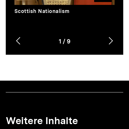
Video
Dauer
Scottish Nationalism
35
Min.
1
/
9
Vorherigen
Nächs
Karussellinhalt
von
Inhalt
Inhalt
anzeigen
anzei
Weitere Inhalte