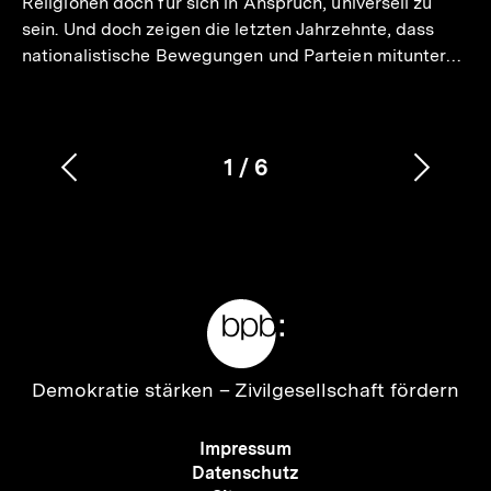
Religionen doch für sich in Anspruch, universell zu
sein. Und doch zeigen die letzten Jahrzehnte, dass
nationalistische Bewegungen und Parteien mitunter…
1
/
6
Vorherigen
Nächs
Karussellinhalt
von
Inhalt
Inhalt
anzeigen
anzei
Meta-
Links
Zur
Demokratie stärken –
Zivilgesellschaft fördern
Startseite
der
Meta-
Impressum
bpb
Navigation
Datenschutz