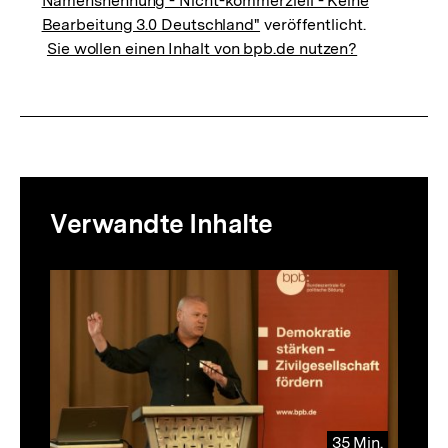
Namensnennung - Nicht-kommerziell - Keine
Bearbeitung 3.0 Deutschland"
veröffentlicht.
Sie wollen einen Inhalt von bpb.de nutzen?
Mediatheksinhalte
Verwandte Inhalte
zur
Thematik
Inhaltskarussell
überspringen
35 Min.