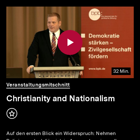
Inhaltskarousell
Inhaltskarussell
für
überspringen
weitere
Inhalte
32 Min.
Video
Dauer
Veranstaltungsmitschnitt
32
Min.
Christianity and Nationalism
Inhalt
merken
Auf den ersten Blick ein Widerspruch: Nehmen