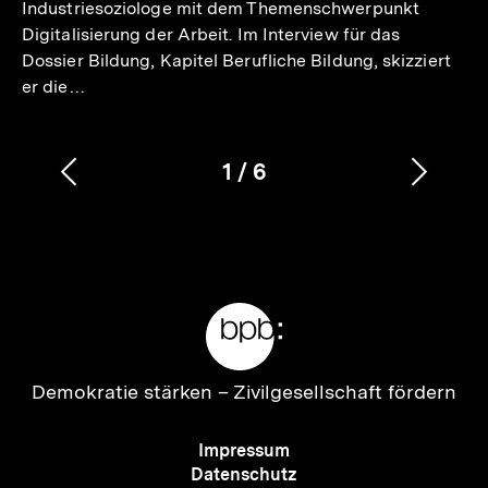
Industriesoziologe mit dem Themenschwerpunkt
Digitalisierung der Arbeit. Im Interview für das
Dossier Bildung, Kapitel Berufliche Bildung, skizziert
er die…
1
/
6
Vorherigen
Nächs
Karussellinhalt
von
Inhalt
Inhalt
anzeigen
anzei
Meta-
Links
Zur
Demokratie stärken –
Zivilgesellschaft fördern
Startseite
der
Meta-
Impressum
bpb
Navigation
Datenschutz