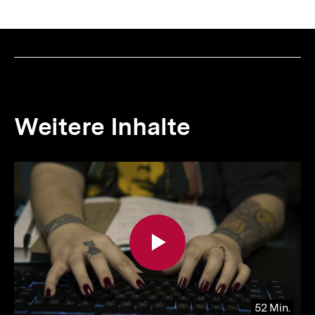
Weitere Inhalte
Inhaltskarousell
Inhaltskarussell
für
überspringen
weitere
Inhalte
52 Min.