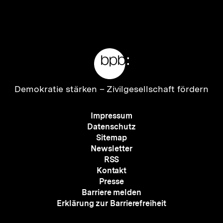
Inhalt
Inhalt
anzeigen
anzei
Meta-
Links
Zur
Demokratie stärken –
Zivilgesellschaft fördern
Startseite
der
Meta-
Impressum
bpb
Navigation
Datenschutz
Sitemap
Newsletter
RSS
Kontakt
Presse
Barriere melden
Erklärung zur Barrierefreiheit