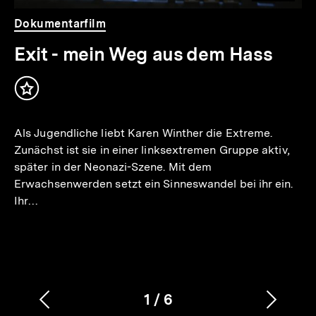
Video
Dauer
Dokumentarfilm
52
Min.
Exit - mein Weg aus dem Hass
Inhalt
merken
Als Jugendliche liebt Karen Winther die Extreme.
Zunächst ist sie in einer linksextremen Gruppe aktiv,
später in der Neonazi-Szene. Mit dem
Erwachsenwerden setzt ein Sinneswandel bei ihr ein.
Ihr…
1
/
6
Vorherigen
Nächs
Karussellinhalt
von