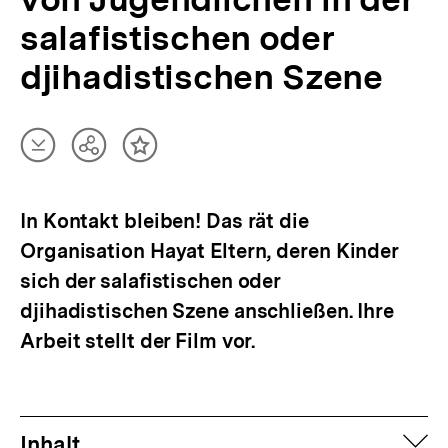
salafistischen oder
djihadistischen Szene
Artikel
Teilen
Inhalt
herunterladen
Optionen
merken
anzeigen
In Kontakt bleiben! Das rät die
Organisation Hayat Eltern, deren Kinder
sich der salafistischen oder
djihadistischen Szene anschließen. Ihre
Arbeit stellt der Film vor.
auf
Inhalt