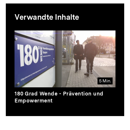
Mediatheksinhalte
Verwandte Inhalte
zur
Thematik
5 Min.
Video
Dauer
180 Grad Wende - Prävention und
5
Empowerment
Min.