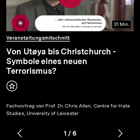
31 Min.
Video
Dauer
Veranstaltungsmitschnitt
31
Min.
Von Utøya bis Christchurch -
Symbole eines neuen
Terrorismus?
Inhalt
merken
Fachvortrag von Prof. Dr. Chris Allen, Centre for Hate
Studies, University of Leicester
1
/
6
Vorherigen
Nächs
Karussellinhalt
von