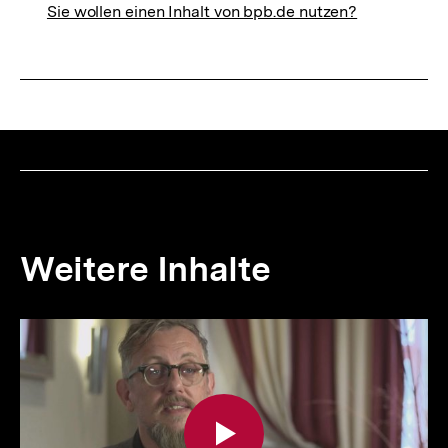
Sie wollen einen Inhalt von bpb.de nutzen?
Weitere Inhalte
Inhaltskarousell
Inhaltskarussell
für
überspringen
weitere
Inhalte