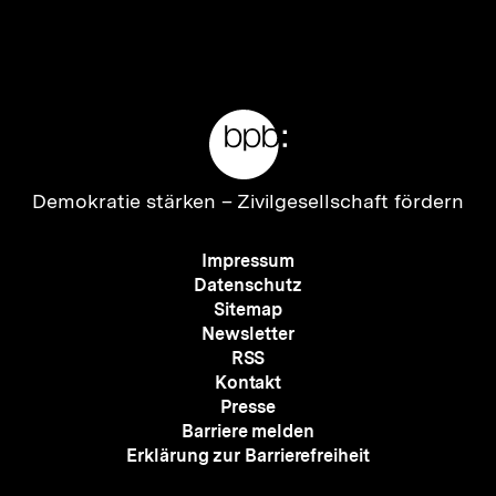
Inhalt
Inhalt
anzeigen
anzei
Meta-
Links
Zur
Demokratie stärken –
Zivilgesellschaft fördern
Startseite
der
Meta-
Impressum
bpb
Navigation
Datenschutz
Sitemap
Newsletter
RSS
Kontakt
Presse
Barriere melden
Erklärung zur Barrierefreiheit