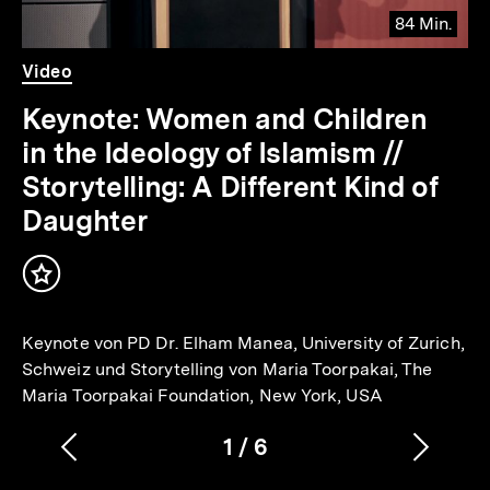
84 Min.
Video
Dauer
Video
84
Min.
Keynote: Women and Children
in the Ideology of Islamism //
Storytelling: A Different Kind of
Daughter
Inhalt
merken
Keynote von PD Dr. Elham Manea, University of Zurich,
Schweiz und Storytelling von Maria Toorpakai, The
Maria Toorpakai Foundation, New York, USA
1
/
6
Vorherigen
Nächs
Karussellinhalt
von