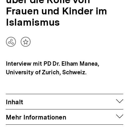
Frauen und Kinder im
Islamismus
Teilen
Inhalt
Optionen
merken
anzeigen
Interview mit PD Dr. Elham Manea,
University of Zurich, Schweiz.
auf
Inhalt
auf
Mehr Informationen