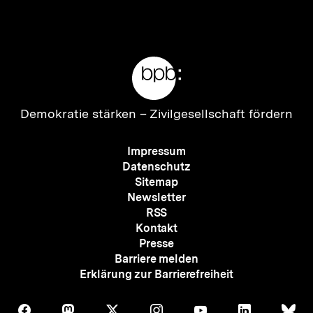
Inhalt
Inhalt
anzeigen
anzei
Meta-
Links
Zur
Demokratie stärken –
Zivilgesellschaft fördern
Startseite
der
Meta-
Impressum
bpb
Navigation
Datenschutz
Sitemap
Newsletter
RSS
Kontakt
Presse
Barriere melden
Erklärung zur Barrierefreiheit
Auf
Auf
Auf
Auf
Auf
Auf
Au