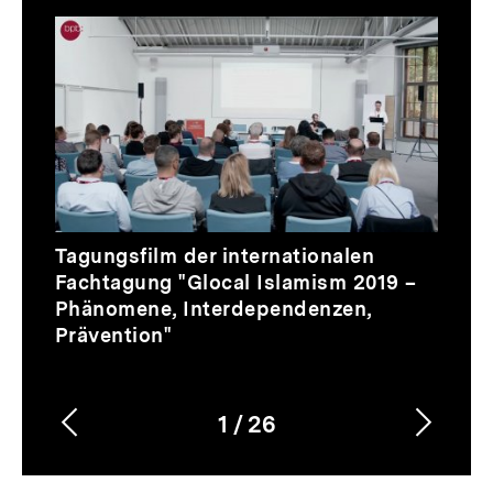
Thematik
Inhaltskarussell
überspringen
Video
Tagungsfilm der internationalen
Fachtagung "Glocal Islamism 2019 –
Phänomene, Interdependenzen,
Prävention"
1
/
26
Vorherigen
Nächs
Karussellinhalt
von
Inhalt
Inhalt