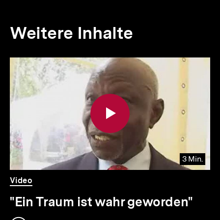
Weitere Inhalte
Inhaltskarousell
Inhaltskarussell
für
überspringen
weitere
Inhalte
3 Min.
Video
Dauer
Video
3
Min.
"Ein Traum ist wahr geworden"