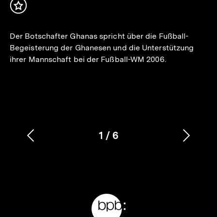
Inhalt
merken
Der Botschafter Ghanas spricht über die Fußball-
Begeisterung der Ghanesen und die Unterstützung
ihrer Mannschaft bei der Fußball-WM 2006.
1
/
6
Vorherigen
Nächs
Karussellinhalt
von
Inhalt
Inhalt
anzeigen
anzei
Meta-