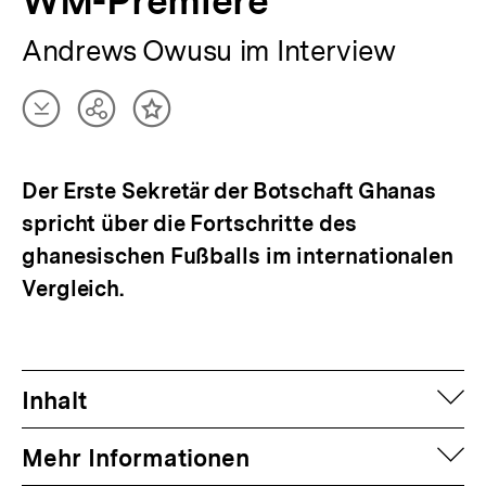
WM-Premiere
Andrews Owusu im Interview
Artikel
Teilen
Inhalt
herunterladen
Optionen
merken
anzeigen
Der Erste Sekretär der Botschaft Ghanas
spricht über die Fortschritte des
ghanesischen Fußballs im internationalen
Vergleich.
auf
Inhalt
auf
Mehr Informationen