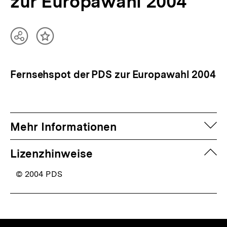
zur Europawahl 2004
Teilen
Inhalt
Optionen
merken
anzeigen
Fernsehspot der PDS zur Europawahl 2004
auf
Mehr Informationen
zuk
Lizenzhinweise
© 2004 PDS