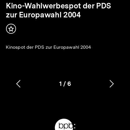
Min.
Kino-Wahlwerbespot der PDS
zur Europawahl 2004
Inhalt
merken
Kinospot der PDS zur Europawahl 2004
1
/
6
Vorherigen
Nächs
Karussellinhalt
von
Inhalt
Inhalt
anzeigen
anzei
Meta-