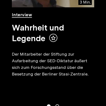
3 Min.
Video
Dauer
Interview
3
Min.
Wahrheit und
Legende
Inhalt
merken
Der Mitarbeiter der Stiftung zur
Aufarbeitung der SED-Diktatur äußert
sich zum Forschungsstand über die
Besetzung der Berliner Stasi-Zentrale.