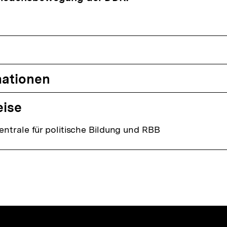
mationen
eise
ntrale für politische Bildung und RBB
nhalte