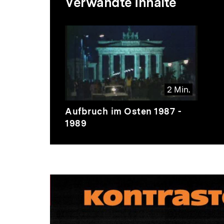
Verwandte Inhalte
zur
Inhaltskarussell
überspringen
Thematik
2 Min.
Video
Dauer
Aufbruch im Osten 1987 -
2
1989
Min.
Dossier