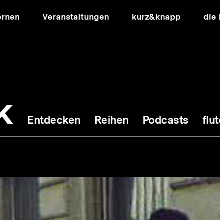
ernen
Veranstaltungen
kurz&knapp
die
k
Entdecken
Reihen
Podcasts
flut
ion