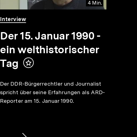
4 Min.
Video
Dauer
Interview
4
Min.
Der 15. Januar 1990 -
ein welthistorischer
Tag
Inhalt
merken
Der DDR-Bürgerrechtler und Journalist
spricht über seine Erfahrungen als ARD-
Reporter am 15. Januar 1990.