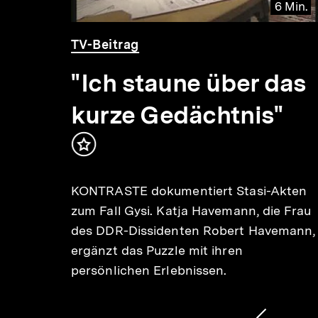
 Min.
6 Min.
Video
Dauer
TV-Beitrag
6
Min.
"Ich staune über das
kurze Gedächtnis"
alt
rken
Inhalt
den
merken
KONTRASTE dokumentiert Stasi-Akten
zum Fall Gysi. Katja Havemann, die Frau
des DDR-Dissidenten Robert Havemann,
t der
ergänzt das Puzzle mit ihren
e…
persönlichen Erlebnissen.
1
/
2