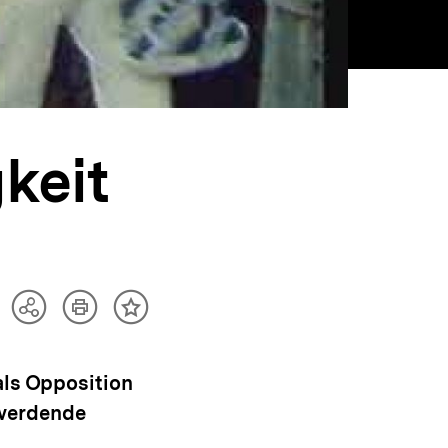
keit
Artikel
Teilen
Inhalt
drucken
Optionen
merken
anzeigen
als Opposition
 werdende