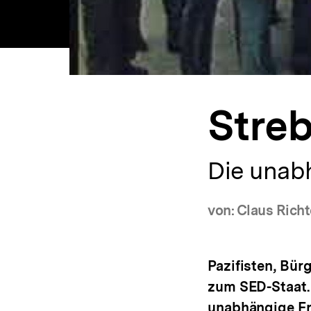
Stre
Die unab
von: Claus Richt
Pazifisten, Bür
zum SED-Staat.
unabhängige F