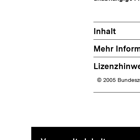
Inhalt
Mehr Infor
Lizenzhinw
© 2005 Bundesze
Mediatheksi