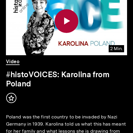
weitere
Inhalte
2 Min.
Video
Dauer
Video
2
Min.
#histoVOICES: Karolina from
Poland
Inhalt
merken
Poland was the first country to be invaded by Nazi
Germany in 1939. Karolina told us what this has meant
for her family and what lessons she is drawing from