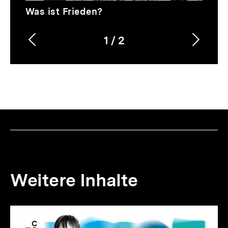
Video
Dauer
Was ist Frieden?
3
Min.
1
/
2
Vorherigen
Nächs
Karussellinhalt
von
Inhalt
Inhalt
anzeigen
anzei
Weitere Inhalte
Inhaltskarousell
Inhaltskarussell
für
überspringen