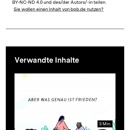
BY-NC-ND 4.0 und des/der Autors/-in teilen.
Sie wollen einen Inhalt von bpb.de nutzen?
Mediatheksinhalte
Verwandte Inhalte
zur
Thematik
Inhaltskarussell
überspringen
3 Min.