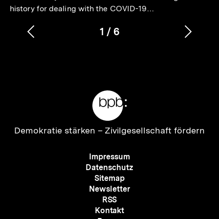
history for dealing with the COVID-19…
1
/
6
Vorherigen
Nächs
Karussellinhalt
von
Inhalt
Inhalt
anzeigen
anzei
Meta-
Links
Zur
Demokratie stärken –
Zivilgesellschaft fördern
Startseite
der
Meta-
Impressum
bpb
Navigation
Datenschutz
Sitemap
Newsletter
RSS
Kontakt