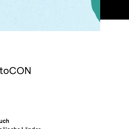
istoCON
auch