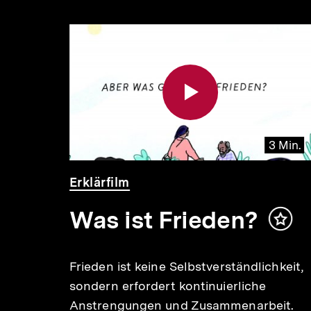
Inhaltskarousell
Inhaltskarussell
für
überspringen
weitere
Inhalte
3 Min.
Audio
Dauer
Video
Dauer
Erklärfilm
9 Min.
39
3
Min.
Min.
Was ist Frieden?
Inhal
merk
Frieden ist keine Selbstverständlichkeit,
sondern erfordert kontinuierliche
r
Anstrengungen und Zusammenarbeit.