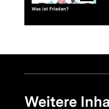
Video
Dauer
Was ist Frieden?
3
Min.
Weitere Inha