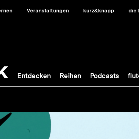
ernen
Veranstaltungen
kurz&knapp
die
k
Entdecken
Reihen
Podcasts
flut
ion