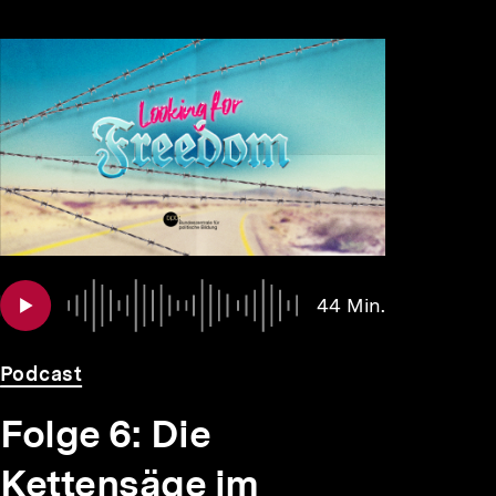
Audio
Dauer
44 Min.
44
Min.
Podcast
Folge 6: Die
Kettensäge im