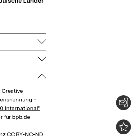
päische Länder
aufklappen
aufklappen
zuklappen
 Creative
mensnennung -
0 International"
Konta
r für bpb.de
0
zenz CC BY-NC-ND
Merklist