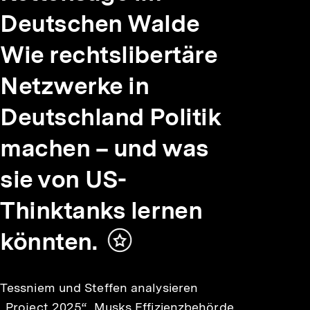
Deutschen Walde
Wie rechtslibertäre
Netzwerke in
Deutschland Politik
machen – und was
sie von US-
Thinktanks lernen
könnten.
Inhalt
merken
Tessniem und Steffen analysieren
„Project 2025“, Musks Effizienzbehörde