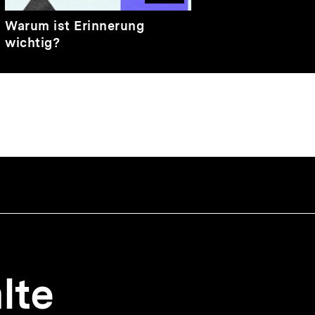
Video
Dauer
Warum ist Erinnerung
2
wichtig?
Min.
lte