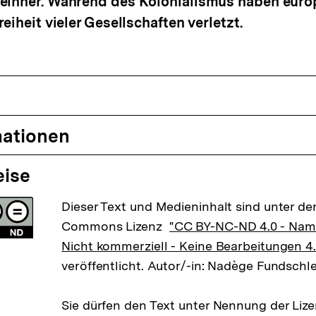
einher. Während des Kolonialismus haben euro
eiheit vieler Gesellschaften verletzt.
mationen
eise
Dieser Text und Medieninhalt sind unter der
Commons Lizenz
"CC BY-NC-ND 4.0 - Na
Nicht kommerziell - Keine Bearbeitungen 4.
veröffentlicht. Autor/-in: Nadège Fundschle
Sie dürfen den Text unter Nennung der Li