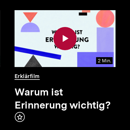
2 Min.
Video
Dauer
Erklärfilm
2
Min.
Warum ist
t
en
Erinnerung wichtig?
Inhalt
merken