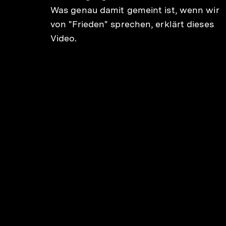
Was genau damit gemeint ist, wenn wir
n
von "Frieden" sprechen, erklärt dieses
Video.
n
n
eale,
chy