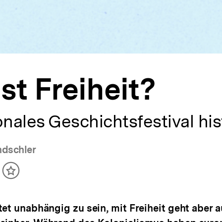
st Freiheit?
onales Geschichtsfestival h
ndschler
ikel
Inhalt
cken
merken
tet unabhängig zu sein, mit Freiheit geht aber 