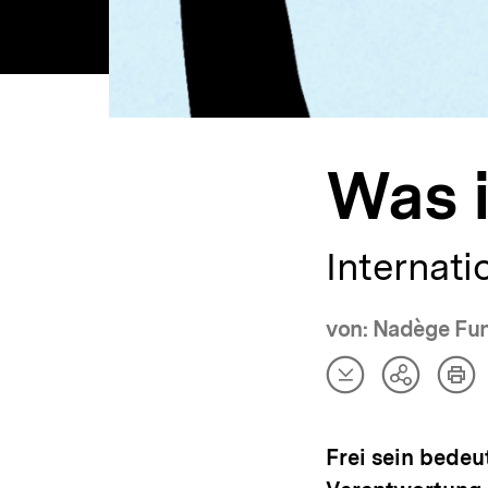
Was i
Internati
von: Nadège Fu
Artikel
Art
Teilen
herunterladen
dru
Optionen
anzeigen
Frei sein bedeu