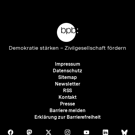
anzeigen
anzei
Meta-
Links
Zur
Demokratie stärken –
Zivilgesellschaft fördern
Startseite
der
Meta-
Impressum
bpb
Navigation
Datenschutz
Sitemap
Newsletter
RSS
Kontakt
Presse
Barriere melden
Erklärung zur Barrierefreiheit
Auf
Auf
Auf
Auf
Auf
Auf
Au