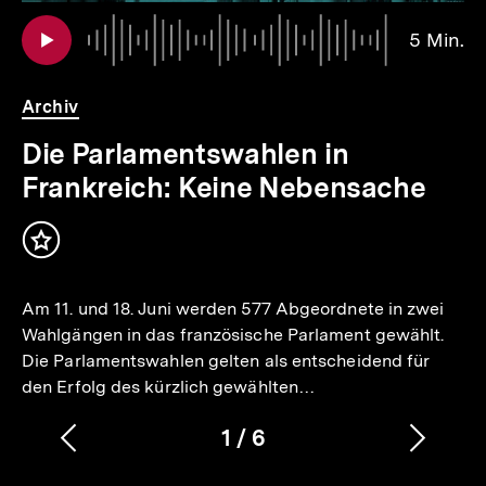
Au
Da
5 Min.
5
Mi
Archiv
Die Parlamentswahlen in
Frankreich: Keine Nebensache
Inhalt
merken
Am 11. und 18. Juni werden 577 Abgeordnete in zwei
Wahlgängen in das französische Parlament gewählt.
Die Parlamentswahlen gelten als entscheidend für
den Erfolg des kürzlich gewählten…
1
/
6
Vorherigen
Nächs
Karussellinhalt
von
Inhalt
Inhalt