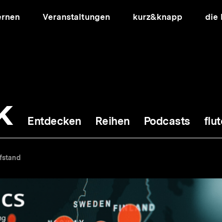
ernen
Veranstaltungen
kurz&knapp
die
k
Entdecken
Reihen
Podcasts
flut
ion
üfstand