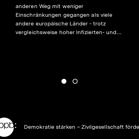
anderen Weg mit weniger
Einschränkungen gegangen als viele
andere europäische Länder - trotz
vergleichsweise hoher Infizierten- und…
gen
Springe zum Inhalt
1
(
Aktueller Inhalt
)
Springe zum Inhalt
2
n
Zur
Demokratie stärken –
Zivilgesellschaft förd
Startseite
der