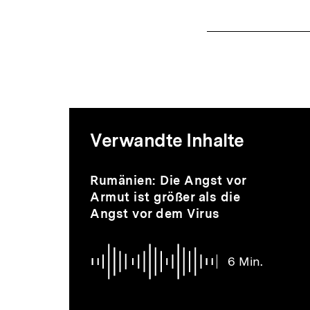
Mediatheksi
Verwandte Inhalte
zur
Inhaltskarussell
Audio
Dauer
Rumänien: Die Angst vor
überspringen
6
Armut ist größer als die
Min.
Angst vor dem Virus
Thematik
6 Min.