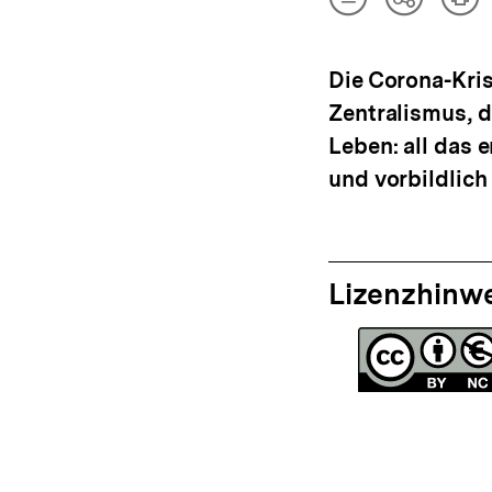
Artikel
Art
Teilen
herunterladen
dru
Optionen
anzeigen
Die Corona-Kris
Zentralismus, 
Leben: all das 
und vorbildlich 
Lizenzhinw