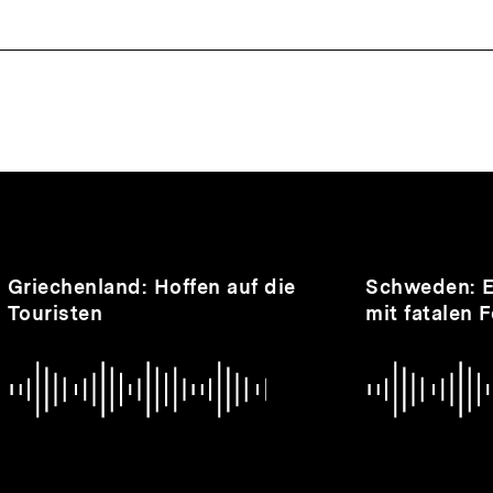
nhalte
Audio
Audio
Griechenland: Hoffen auf die
Schweden: 
Touristen
mit fatalen 