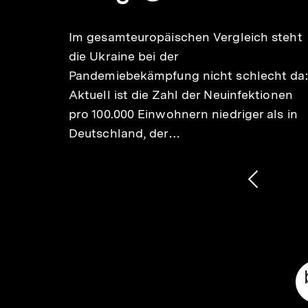
echien
merken
Im gesamteuropäischen Vergleich steht
men
die Ukraine bei der
auch
Pandemiebekämpfung nicht schlecht da:
ig
Aktuell ist die Zahl der Neuinfektionen
pro 100.000 Einwohnern niedriger als in
Deutschland, der…
1
/
2
Karussellinhalt
von
Vorheri
Inhalt
anzeige
Meta-