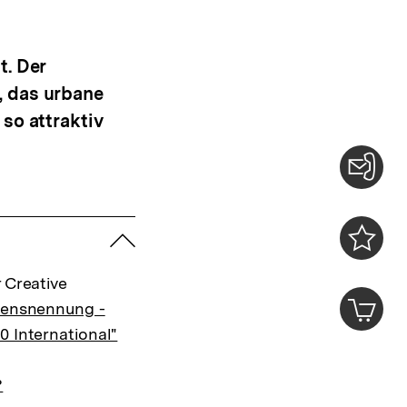
t. Der
, das urbane
so attraktiv
Konta
0
zuklappen
Merklist
 Creative
ansehen
0
Artik
mensnennung -
im
0 International"
Shop-
Warenko
ansehen
?