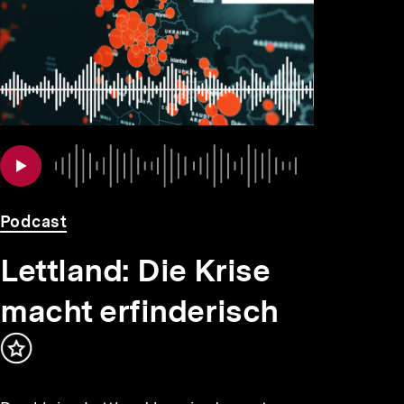
Audio
Dauer
Podcast
Lettland: Die Krise
macht erfinderisch
Inhalt
merken