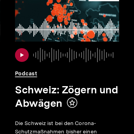
Audio
Dauer
Audio
Dauer
Podcast
Schweiz: Zögern und
Abwägen
Inhalt
merken
Die Schweiz ist bei den Corona-
Schutzmaßnahmen bisher einen