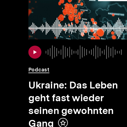
Inhalte
Audio
Dauer
Podcast
Ukraine: Das Leben
geht fast wieder
seinen gewohnten
Gang
Inhalt