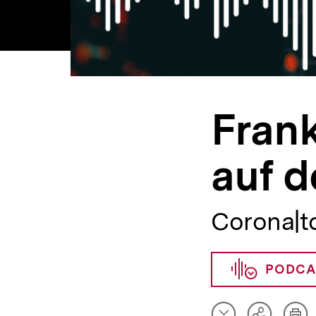
Frank
auf 
Corona|to
PODCA