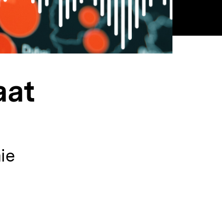
aat
ie